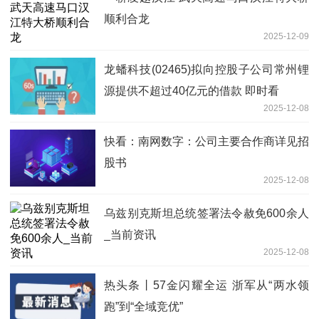
顺利合龙
2025-12-09
龙蟠科技(02465)拟向控股子公司常州锂
源提供不超过40亿元的借款 即时看
2025-12-08
快看：南网数字：公司主要合作商详见招
股书
2025-12-08
乌兹别克斯坦总统签署法令赦免600余人
_当前资讯
2025-12-08
热头条丨57金闪耀全运 浙军从“两水领
跑”到“全域竞优”