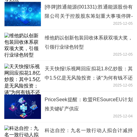
[停牌]胜通能源(001331):胜通能源股份有
限公司关于控股股东筹划重大事项停牌-
2025-12-05
最新资讯
维他奶以创新包装回收体系获双项大奖，
引领行业绿色转型
2025-12-05
天天快报!乐视网回应拟花1.8亿炒股：其
中1.5亿是无风险投资；谈“为何有钱不还
2025-12-05
债”
PriceSeek提醒：欧盟RESourceEU计划
推关键矿产供应
2025-12-04
科达自控：九名一致行动人拟合计减持