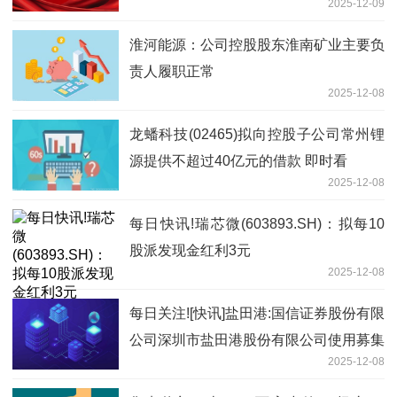
2025-12-09
验证-热资讯
淮河能源：公司控股股东淮南矿业主要负
责人履职正常
2025-12-08
龙蟠科技(02465)拟向控股子公司常州锂
源提供不超过40亿元的借款 即时看
2025-12-08
每日快讯!瑞芯微(603893.SH)：拟每10
股派发现金红利3元
2025-12-08
每日关注![快讯]盐田港:国信证券股份有限
公司深圳市盐田港股份有限公司使用募集
2025-12-08
资金向控股子公司提供委托贷款以实施募
投项目的核查意见