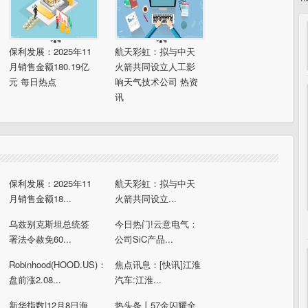
保利发展：2025年11
航天彩虹：拟与中天
月销售金额180.19亿
火箭共同设立人工影
元 每日热点
响天气技术公司 热资
讯
保利发展：2025年11
航天彩虹：拟与中天
月销售金额18...
火箭共同设立...
乌兹别克斯坦总统签
今日热门!云意电气：
署法令赦免60...
公司SiC产品...
Robinhood(HOOD.US)：
焦点讯息：[快讯]江淮
盘前涨2.08...
汽车:江淮...
新华指数|12月8日海
热头条丨57金闪耀全