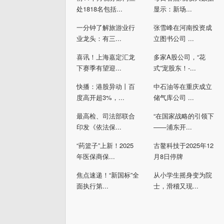
处1818名包括...
显示：新场...
一分钟了解旅游业行
张雪峰在河南投资成
业龙头：有三...
立图书公司 ...
喜讯！上海嘉定汇龙
多家A股公司，“花
下赛季有望迎...
式”宠股东！-...
快播：港股异动丨百
中石油等在重庆成立
度高开超3%，...
储气库公司 ...
最高检、司法部联合
“在国家战略的引领下
印发《依法保...
——浦东开...
“药篮子”上新！2025
古鳌科技于2025年12
年医保商保...
月8日停牌
焦点速递！“新国标”全
从小学生摇身变为院
面执行第...
士，滑稽又现...