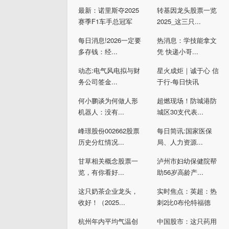
最新：诺里斯夺2025
转基因龙头股票一览
赛季F1车手总冠军
2025_这三只...
每日消息!2026一定要
热消息：学技能拿文
多存钱：经...
凭 快递小哥...
动态:电气风电拟与财
星火成炬｜诚于心 信
务公司签金...
于行-每日快讯
何小鹏谈为何做人形
超燃现场！防城港防
机器人：没有...
城区30支代表...
峰璟股份002662股票
每日简讯:国家医保
历史分红情况...
局、人力资源...
甘草相关概念股票一
泸州市妇幼保健院帮
览，有你看好...
助56岁高龄产...
这只奶茶企业龙头，
实时焦点：英超：热
收好！（2025...
刺2比0布伦特福德
杭州年内平均气温创
中国股市：这只药用