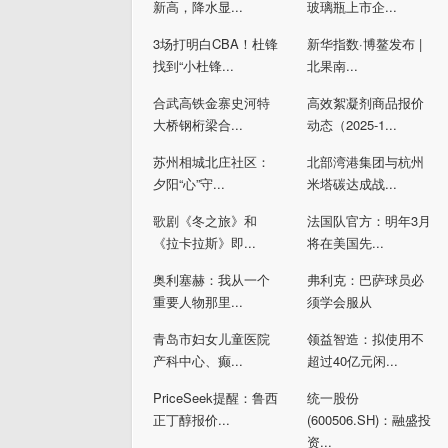
新高，降水显...
玻璃瓶上市企...
3场打明白CBA！杜锋
新华指数·博鳌发布 |
找到“小杜锋...
北果南...
合武高铁金寨史河特
高效絮凝剂商品报价
大桥钢桁梁合...
动态（2025-1...
苏州相城北庄社区：
北部湾港集团与杭州
夕阳“心”守...
米塔碳达成战...
歌剧《冬之旅》和
法国队官方：明年3月
《拉卡拉斯》即...
将在美国先...
奥利塞赫：我从一个
弗利克：巴萨球员必
重要人物那里...
须学会服从
青岛市妇女儿童医院
领益智造：拟使用不
产科中心、癫...
超过40亿元闲...
PriceSeek提醒：鲁西
统一股份
正丁醇报价...
(600506.SH)：融盛投
资...