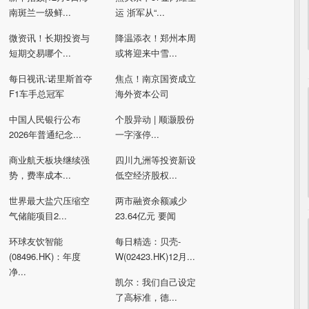
南斑兰一级鲜...
运 浙军从“...
微资讯！长期投资与
降温添衣！郑州本周
短期交易哪个...
或将迎来中雪...
每日视讯:诺里斯首夺
焦点！南京国资成立
F1车手总冠军
海外资本公司
中国人民银行公布
个股异动 | 顺灏股份
2026年普通纪念...
一字涨停...
商业航天板块继续强
四川九洲等投资新设
势，费率成本...
低空经济股权...
世界最大盐穴压缩空
两市融资余额减少
气储能项目2...
23.64亿元 要闻
环球友饮智能
每日精选：贝壳-
(08496.HK)：年度
W(02423.HK)12月...
净...
凯尔：我们自己设定
了高标准，德...