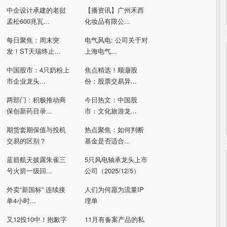
中企设计承建的老挝
【播资讯】广州禾西
孟松600兆瓦...
化妆品有限公...
每日聚焦：周末突
电气风电: 公司关于对
发！ST天瑞终止...
上海电气...
中国股市：4只奶粉上
焦点精选！顺灏股
市企业龙头...
份：股票交易异...
两部门：积极推动商
今日热文：中国股
保创新药目录...
市：文化旅游龙...
期货套期保值与投机
热点聚焦：如何判断
交易的区别？
基金是否适合...
蓝箭航天披露朱雀三
5只风电轴承龙头上市
号火箭一级回...
公司（2025/12/5）
外卖“新国标” 连续接
人们为何愿为流量IP
单4小时...
埋单
又12投10中！抱歉字
11月有备案产品的私