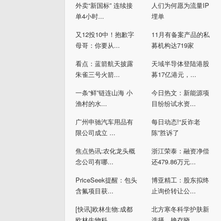
外卖“新国标” 连续接
人们为何愿为流量IP
单4小时...
埋单
又12投10中！抱歉字
11月有备案产品的私
母哥：你要从...
募机构达719家
看点：蓝箭航天披露
天域半导体登陆港股
朱雀三号火箭...
募17亿港元，...
一条“鲜”链连山海 小
今日热文：新能源项
渔村的水...
目纷纷试水资...
广州申驰汽车用品有
每日动态!“反诈老
限公司成立 ...
陈”胜诉了
焦点热讯:农化龙头概
浙江荣泰：融资净偿
念公司有哪...
还479.86万元...
PriceSeek提醒：包头
博亚精工：股东拟终
含氟项目获...
止询价转让公...
[快讯]欧林生物:成都
北方寒冬科学护肤新
欧林生物科...
选择，艳存晓...