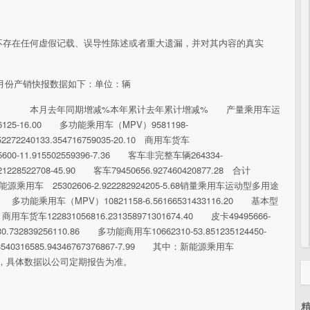
不存在任何虚假记载、误导性陈述或者重大遗漏，并对其内容的真实
1月份产销快报数据如下：单位：辆
 本月去年同期增减%本年累计去年累计增减% 产量乘用车运
76125-16.00 多功能乘用车（MPV）9581198-
72240133.354716759035-20.10 商用车货车
35600-11.915502559396-7.36 客车非完整车辆264334-
1228522708-45.90 客车79450656.927460420877.28 合计
中：新能源乘用车 25302606-2.922282924205-5.68销量乘用车运动型多用途
.91 多功能乘用车（MPV）10821158-6.56166531433116.20 基本型
 商用车货车122831056816.231358971301674.40 皮卡49495666-
.732839256110.86 多功能商用车10662310-53.851235124450-
33540316585.94346767376867-7.99 其中：新能源乘用车
公告为快报数，具体数据以公司定期报告为准。