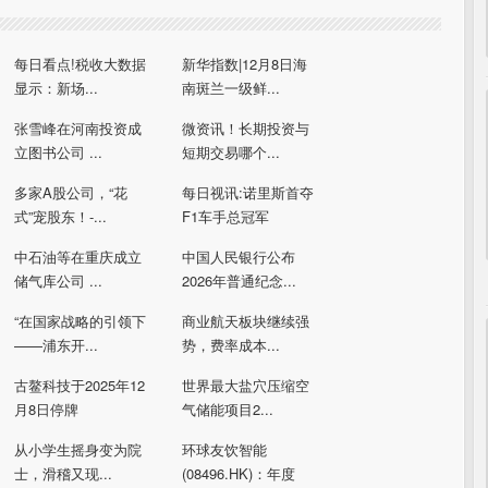
每日看点!税收大数据
新华指数|12月8日海
显示：新场...
南斑兰一级鲜...
张雪峰在河南投资成
微资讯！长期投资与
立图书公司 ...
短期交易哪个...
多家A股公司，“花
每日视讯:诺里斯首夺
式”宠股东！-...
F1车手总冠军
中石油等在重庆成立
中国人民银行公布
储气库公司 ...
2026年普通纪念...
“在国家战略的引领下
商业航天板块继续强
——浦东开...
势，费率成本...
古鳌科技于2025年12
世界最大盐穴压缩空
月8日停牌
气储能项目2...
从小学生摇身变为院
环球友饮智能
士，滑稽又现...
(08496.HK)：年度