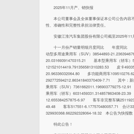
2025年11月产、销快报
本公司董事会及全体董事保证本公司公告内容
性、准确性和完整性承担法律责任。
安徽江淮汽车集团股份有限公司截至2025年1
十一月份产销量明细月度同比 年度同比
动型多用途乘用车（SUV）38544893-21.2363946
20.03169391470315.21 基本型乘用车（轿车）522
121521014419.791356581310283.53 皮卡493
20.96336032064.80 多功能商用车109510276.62
292772594212.86341840370409-7.71 其
乘用车（SUV）7361662011.196903779275-12
乘用车（轿车）6031459331.314857863408-23.39
12.655384257875-6.97 客车非完整车辆25119230
49.48 客车517551-6.177570480057.71 合计
329930368.662292328064-18.32 本
特此公告！