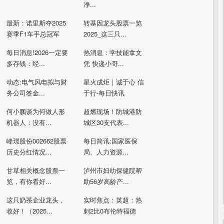
净...
最新：诺里斯夺2025
转基因龙头股票一览
赛季F1车手总冠军
2025_这三只...
每日消息!2026一定要
热消息：学技能拿文
多存钱：经...
凭 快递小哥...
动态:电气风电拟与财
星火成炬｜诚于心 信
务公司签金...
于行-每日快讯
何小鹏谈为何做人形
超燃现场！防城港防
机器人：没有...
城区30支代表...
峰璟股份002662股票
每日简讯:国家医保
历史分红情况...
局、人力资源...
甘草相关概念股票一
泸州市妇幼保健院帮
览，有你看好...
助56岁高龄产...
这只奶茶企业龙头，
实时焦点：英超：热
收好！（2025...
刺2比0布伦特福德