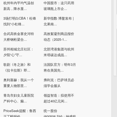
杭州年内平均气温创
中国股市：这只药用
新高，降水显...
玻璃瓶上市企...
3场打明白CBA！杜锋
新华指数·博鳌发布 |
找到“小杜锋...
北果南...
合武高铁金寨史河特
高效絮凝剂商品报价
大桥钢桁梁合...
动态（2025-1...
苏州相城北庄社区：
北部湾港集团与杭州
夕阳“心”守...
米塔碳达成战...
歌剧《冬之旅》和
法国队官方：明年3月
《拉卡拉斯》即...
将在美国先...
奥利塞赫：我从一个
弗利克：巴萨球员必
重要人物那里...
须学会服从
青岛市妇女儿童医院
领益智造：拟使用不
产科中心、癫...
超过40亿元闲...
PriceSeek提醒：鲁西
统一股份
正丁醇报价...
(600506.SH)：融盛投