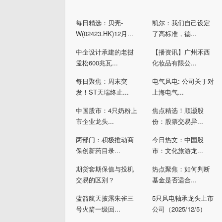
每日精选：贝壳-
凯尔：我们自己设定
W(02423.HK)12月...
了高标准，德...
中企设计承建的老挝
【播资讯】广州禾西
孟松600兆瓦...
化妆品有限公...
每日聚焦：周末突
电气风电: 公司关于对
发！ST天瑞终止...
上海电气...
中国股市：4只奶粉上
焦点精选！顺灏股
市企业龙头...
份：股票交易异...
两部门：积极推动商
今日热文：中国股
保创新药目录...
市：文化旅游龙...
期货套期保值与投机
热点聚焦：如何判断
交易的区别？
基金是否适合...
蓝箭航天披露朱雀三
5只风电轴承龙头上市
号火箭一级回...
公司（2025/12/5）