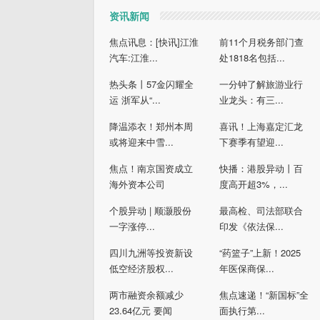
资讯新闻
焦点讯息：[快讯]江淮
前11个月税务部门查
汽车:江淮...
处1818名包括...
热头条丨57金闪耀全
一分钟了解旅游业行
运 浙军从“...
业龙头：有三...
降温添衣！郑州本周
喜讯！上海嘉定汇龙
或将迎来中雪...
下赛季有望迎...
焦点！南京国资成立
快播：港股异动丨百
海外资本公司
度高开超3%，...
个股异动 | 顺灏股份
最高检、司法部联合
一字涨停...
印发《依法保...
四川九洲等投资新设
“药篮子”上新！2025
低空经济股权...
年医保商保...
两市融资余额减少
焦点速递！“新国标”全
23.64亿元 要闻
面执行第...