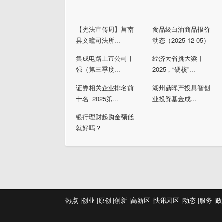
【宪法宣传周】莒南
食品级白油商品报价
县文疃司法所...
动态（2025-12-05）
集成电路上市公司十
经济大省挑大梁丨
强（第三季度...
2025，“硬核”...
证券相关企业排名前
湖州鼎晖产投具智创
十名_2025第...
业投资基金成...
银行理财起购金额低
就好吗？
热点 |
创业 |
原创 |
创新 |
高新区 |
快讯
园区 |
动态 |
服务 |
政