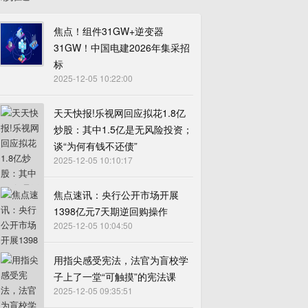
焦点！组件31GW+逆变器
31GW！中国电建2026年集采招
标
2025-12-05 10:22:00
天天快报!乐视网回应拟花1.8亿
炒股：其中1.5亿是无风险投资；
谈“为何有钱不还债”
2025-12-05 10:10:17
焦点速讯：央行公开市场开展
1398亿元7天期逆回购操作
2025-12-05 10:04:50
用指尖感受宪法，法官为盲校学
子上了一堂“可触摸”的宪法课
2025-12-05 09:35:51