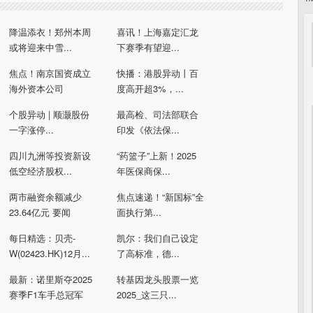
降温添衣！郑州本周
喜讯！上海嘉定汇龙
或将迎来中雪...
下赛季有望迎...
焦点！南京国资成立
快播：港股异动丨百
海外资本公司
度高开超3%，...
个股异动 | 顺灏股份
最高检、司法部联合
一字涨停...
印发《依法保...
四川九洲等投资新设
“药篮子”上新！2025
低空经济股权...
年医保商保...
两市融资余额减少
焦点速递！“新国标”全
23.64亿元 要闻
面执行第...
每日精选：贝壳-
凯尔：我们自己设定
W(02423.HK)12月...
了高标准，德...
最新：诺里斯夺2025
转基因龙头股票一览
赛季F1车手总冠军
2025_这三只...