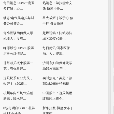
每日消息!2026一定要
热消息：学技能拿文
多存钱：经...
凭 快递小哥...
动态:电气风电拟与财
星火成炬｜诚于心 信
务公司签金...
于行-每日快讯
何小鹏谈为何做人形
超燃现场！防城港防
机器人：没有...
城区30支代表...
峰璟股份002662股票
每日简讯:国家医保
历史分红情况...
局、人力资源...
甘草相关概念股票一
泸州市妇幼保健院帮
览，有你看好...
助56岁高龄产...
这只奶茶企业龙头，
实时焦点：英超：热
收好！（2025...
刺2比0布伦特福德
杭州年内平均气温创
中国股市：这只药用
新高，降水显...
玻璃瓶上市企...
3场打明白CBA！杜锋
新华指数·博鳌发布 |
找到“小杜锋...
北果南...