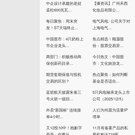
中企设计承建的老挝
【播资讯】广州禾西
孟松600兆瓦...
化妆品有限公...
每日聚焦：周末突
电气风电: 公司关于对
发！ST天瑞终止...
上海电气...
中国股市：4只奶粉上
焦点精选！顺灏股
市企业龙头...
份：股票交易异...
两部门：积极推动商
今日热文：中国股
保创新药目录...
市：文化旅游龙...
期货套期保值与投机
热点聚焦：如何判断
交易的区别？
基金是否适合...
蓝箭航天披露朱雀三
5只风电轴承龙头上市
号火箭一级回...
公司（2025/12/5）
外卖“新国标” 连续接
人们为何愿为流量IP
单4小时...
埋单
又12投10中！抱歉字
11月有备案产品的私
母哥：你要从...
募机构达719家