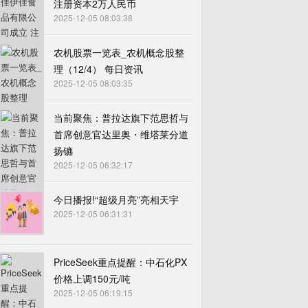
注册资本2万人民币
2025-12-05 08:03:38
农机股票一览表_农机概念股整
理（12/4） 每日资讯
2025-12-05 08:03:35
当前聚焦：普拉达旗下范思哲与
首席创意官达里奥・维塔莱分道
扬镳
2025-12-05 06:32:17
今日播报!“超级月亮”亮相天宇
2025-12-05 06:31:31
PriceSeek重点提醒：中石化PX
价格上调150元/吨
2025-12-05 06:19:15