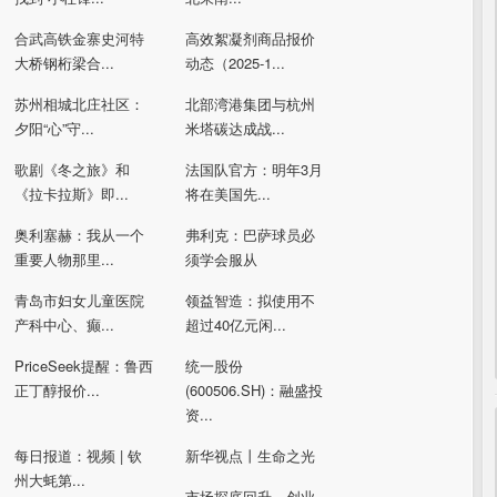
合武高铁金寨史河特
高效絮凝剂商品报价
大桥钢桁梁合...
动态（2025-1...
苏州相城北庄社区：
北部湾港集团与杭州
夕阳“心”守...
米塔碳达成战...
歌剧《冬之旅》和
法国队官方：明年3月
《拉卡拉斯》即...
将在美国先...
奥利塞赫：我从一个
弗利克：巴萨球员必
重要人物那里...
须学会服从
青岛市妇女儿童医院
领益智造：拟使用不
产科中心、癫...
超过40亿元闲...
PriceSeek提醒：鲁西
统一股份
正丁醇报价...
(600506.SH)：融盛投
资...
每日报道：视频 | 钦
新华视点丨生命之光
州大蚝第...
市场探底回升，创业