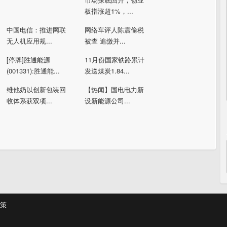
板指涨超1%，...
中国电信：推进网联
网络车评人陈震偷税
无人机应用规...
被查 追缴并...
[停牌]胜通能源
11月份国家铁路累计
(001331):胜通能...
发送煤炭1.84...
维他奶以创新包装回
【热闻】国电电力新
收体系获双项...
设新能源公司...
策