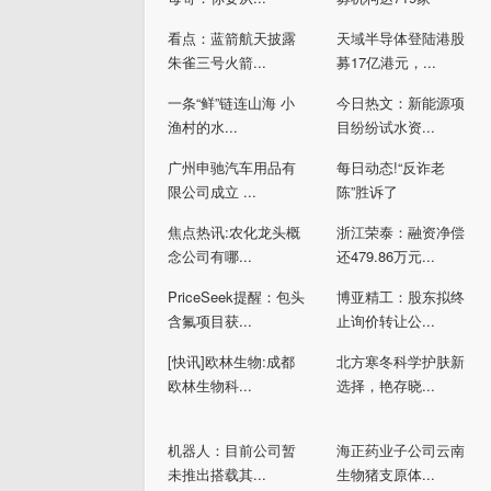
看点：蓝箭航天披露
天域半导体登陆港股
朱雀三号火箭...
募17亿港元，...
一条“鲜”链连山海 小
今日热文：新能源项
渔村的水...
目纷纷试水资...
广州申驰汽车用品有
每日动态!“反诈老
限公司成立 ...
陈”胜诉了
焦点热讯:农化龙头概
浙江荣泰：融资净偿
念公司有哪...
还479.86万元...
PriceSeek提醒：包头
博亚精工：股东拟终
含氟项目获...
止询价转让公...
[快讯]欧林生物:成都
北方寒冬科学护肤新
欧林生物科...
选择，艳存晓...
机器人：目前公司暂
海正药业子公司云南
未推出搭载其...
生物猪支原体...