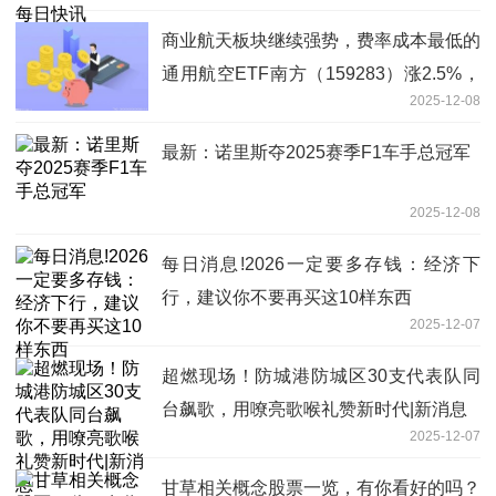
商业航天板块继续强势，费率成本最低的
通用航空ETF南方（159283）涨2.5%，
2025-12-08
冲击三连阳
最新：诺里斯夺2025赛季F1车手总冠军
2025-12-08
每日消息!2026一定要多存钱：经济下
行，建议你不要再买这10样东西
2025-12-07
超燃现场！防城港防城区30支代表队同
台飙歌，用嘹亮歌喉礼赞新时代|新消息
2025-12-07
甘草相关概念股票一览，有你看好的吗？