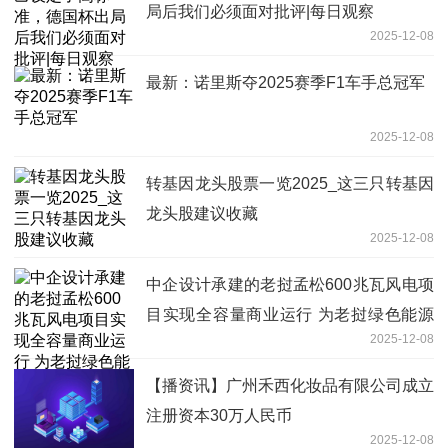
局后我们必须面对批评|每日观察
2025-12-08
最新：诺里斯夺2025赛季F1车手总冠军
2025-12-08
转基因龙头股票一览2025_这三只转基因
龙头股建议收藏
2025-12-08
中企设计承建的老挝孟松600兆瓦风电项
目实现全容量商业运行 为老挝绿色能源
2025-12-08
转型注入动力（共建“一带一路”·第一现
场）
【播资讯】广州禾西化妆品有限公司成立
注册资本30万人民币
2025-12-08