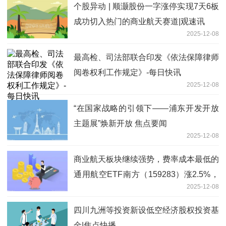
个股异动 | 顺灏股份一字涨停实现7天6板
成功切入热门的商业航天赛道|观速讯
2025-12-08
最高检、司法部联合印发《依法保障律师
阅卷权利工作规定》-每日快讯
2025-12-08
“在国家战略的引领下——浦东开发开放
主题展”焕新开放 焦点要闻
2025-12-08
商业航天板块继续强势，费率成本最低的
通用航空ETF南方（159283）涨2.5%，
2025-12-08
冲击三连阳
四川九洲等投资新设低空经济股权投资基
金|焦点快播