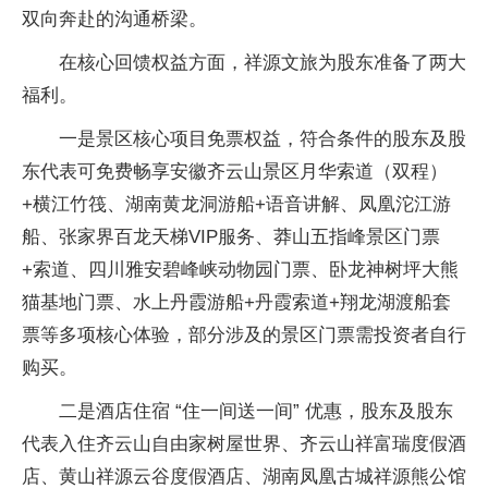
双向奔赴的沟通桥梁。
在核心回馈权益方面，祥源文旅为股东准备了两大
福利。
一是景区核心项目免票权益，符合条件的股东及股
东代表可免费畅享安徽齐云山景区月华索道（双程）
+横江竹筏、湖南黄龙洞游船+语音讲解、凤凰沱江游
船、张家界百龙天梯VIP服务、莽山五指峰景区门票
+索道、四川雅安碧峰峡动物园门票、卧龙神树坪大熊
猫基地门票、水上丹霞游船+丹霞索道+翔龙湖渡船套
票等多项核心体验，部分涉及的景区门票需投资者自行
购买。
二是酒店住宿 “住一间送一间” 优惠，股东及股东
代表入住齐云山自由家树屋世界、齐云山祥富瑞度假酒
店、黄山祥源云谷度假酒店、湖南凤凰古城祥源熊公馆