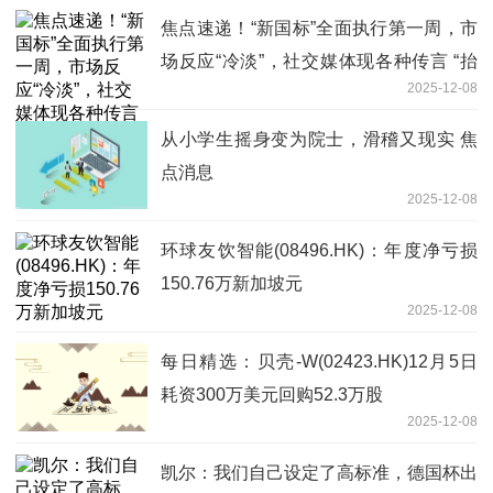
焦点速递！“新国标”全面执行第一周，市
场反应“冷淡”，社交媒体现各种传言 “抬
2025-12-08
旧贬新”，车行加价卖旧标车
从小学生摇身变为院士，滑稽又现实 焦
点消息
2025-12-08
环球友饮智能(08496.HK)：年度净亏损
150.76万新加坡元
2025-12-08
每日精选：贝壳-W(02423.HK)12月5日
耗资300万美元回购52.3万股
2025-12-08
凯尔：我们自己设定了高标准，德国杯出