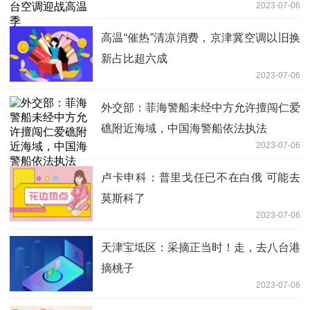
2023-07-06
高温“催热”清凉消费，京津冀空调以旧换
新占比超六成
2023-07-06
外交部：菲海警船未经中方允许擅闯仁爱
礁附近海域，中国海警船依法执法
2023-07-06
卢卡申科：普里戈任已不在白俄 可能去
莫斯科了
2023-07-06
天津宝坻区：采摘正当时！走，去八台港
摘桃子
2023-07-06