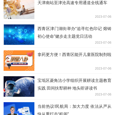
天津南站至津沧高速专用通道全线通车
2023-07-06
西青区津门湖街举办“追寻红色印记 熔铸
初心使命”健步走主题党日活动
2023-07-06
拿药更方便！西青区能开儿童医院制剂啦
2023-07-06
宝坻区菱角沽小学组织开展耕读主题教育
实践 田间扶犁耕种 地头听讲读书
2023-07-06
当前热议!民航局：加大力度 依法从严从
快从重打击“机闹”