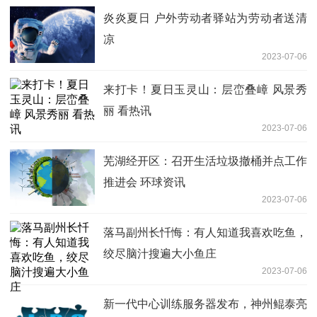
炎炎夏日 户外劳动者驿站为劳动者送清
凉
2023-07-06
来打卡！夏日玉灵山：层峦叠嶂 风景秀
丽 看热讯
2023-07-06
芜湖经开区：召开生活垃圾撤桶并点工作
推进会 环球资讯
2023-07-06
落马副州长忏悔：有人知道我喜欢吃鱼，
绞尽脑汁搜遍大小鱼庄
2023-07-06
新一代中心训练服务器发布，神州鲲泰亮