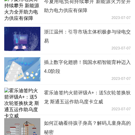
今夏用电负荷持续攀升 新能源火力全开
助力电力供应有保障
2023-07-07
浙江温州：引导市场主体积极参与绿电交
易
2023-07-07
插上数字化翅膀！我国水稻智能育种迈入
4.0阶段
2023-07-07
霍乐迪签约火箭评级A+：送5次轮签换狄
龙 斯通五运作助乌度卡立威
2023-07-07
如何正确看待孩子身高？解码儿童身高的
秘密