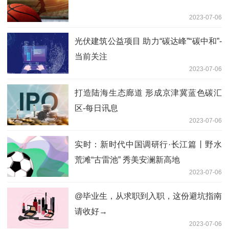
2023-07-06
光伏建筑公益项目 助力“碳达峰”“碳中和”-
当前关注
2023-07-06
打造陆海生态廊道 形成京津冀蓝色碳汇
区-每日讯息
2023-07-06
实时：新时代中国调研行·长江篇丨野水
荒滩“古雷池” 秀美安澜新高地
2023-07-06
@毕业生，从求职到入职，这份避坑指南
请收好→
2023-07-06