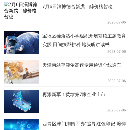
7月6日淄博德合新戊二醇价格暂稳
2023-07-06
宝坻区菱角沽小学组织开展耕读主题教育
实践 田间扶犁耕种 地头听讲读书
2023-07-06
天津南站至津沧高速专用通道全线通车
2023-07-06
再添新军！黄埭第7家企业上市
2023-07-06
西青区津门湖街举办“追寻红色印记 熔铸