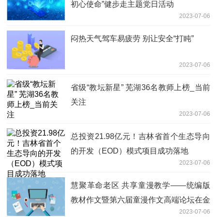
初心使命”健步走主题党日活动
2023-07-06
闷热天气驾车易疲劳 别让安全“打盹”
2023-07-06
省级“教坛新星” 芜湖36名教师上榜_当前
关注
2023-07-06
总投资21.98亿元！吉林省首个生态导向
的开发（EOD）模式项目成功落地
2023-07-06
慧聚革命老区 共享童漫教学——统编版
教材作文暨第六届童漫作文高端论坛在金
2023-07-06
寨县举行|全球快看