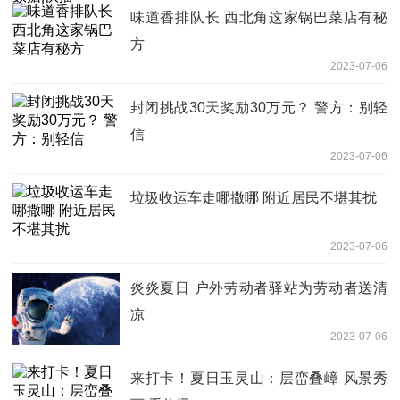
味道香排队长 西北角这家锅巴菜店有秘
方
2023-07-06
封闭挑战30天奖励30万元？ 警方：别轻
信
2023-07-06
垃圾收运车走哪撒哪 附近居民不堪其扰
2023-07-06
炎炎夏日 户外劳动者驿站为劳动者送清
凉
2023-07-06
来打卡！夏日玉灵山：层峦叠嶂 风景秀