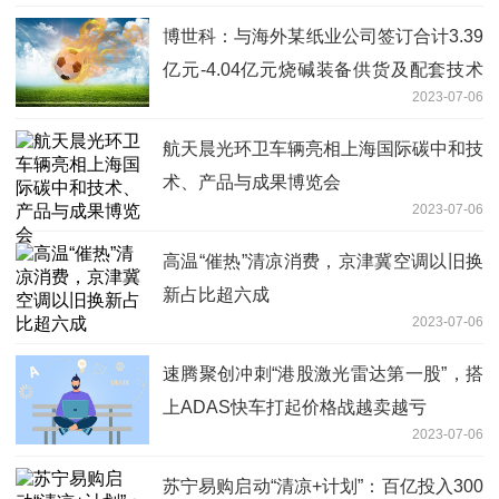
博世科：与海外某纸业公司签订合计3.39
亿元-4.04亿元烧碱装备供货及配套技术
2023-07-06
服务合同
航天晨光环卫车辆亮相上海国际碳中和技
术、产品与成果博览会
2023-07-06
高温“催热”清凉消费，京津冀空调以旧换
新占比超六成
2023-07-06
速腾聚创冲刺“港股激光雷达第一股”，搭
上ADAS快车打起价格战越卖越亏
2023-07-06
苏宁易购启动“清凉+计划”：百亿投入300