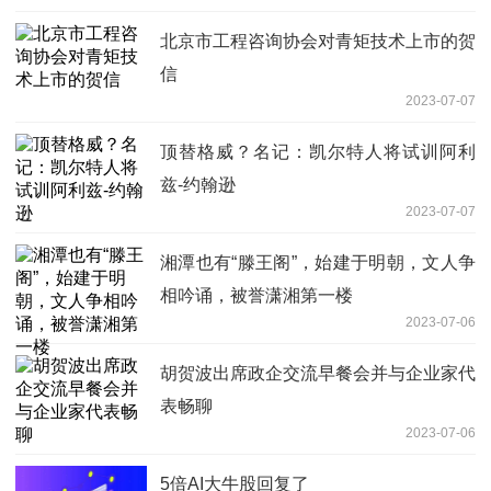
北京市工程咨询协会对青矩技术上市的贺
信
2023-07-07
顶替格威？名记：凯尔特人将试训阿利
兹-约翰逊
2023-07-07
湘潭也有“滕王阁”，始建于明朝，文人争
相吟诵，被誉潇湘第一楼
2023-07-06
胡贺波出席政企交流早餐会并与企业家代
表畅聊
2023-07-06
5倍AI大牛股回复了