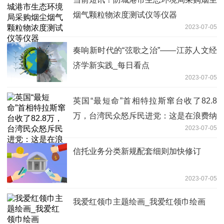
烟气颗粒物浓度测试仪等仪器
2023-07-05
奏响新时代的“弦歌之治”——江苏人文经
济学新实践_每日看点
2023-07-05
英国“最短命”首相特拉斯窜台收了82.8
万，台湾民众怒斥民进党：这是在浪费纳
2023-07-05
税人的钱买秀害台湾_速看料
信托业务分类新规配套细则加快修订
2023-07-05
我爱红领巾主题绘画_我爱红领巾绘画