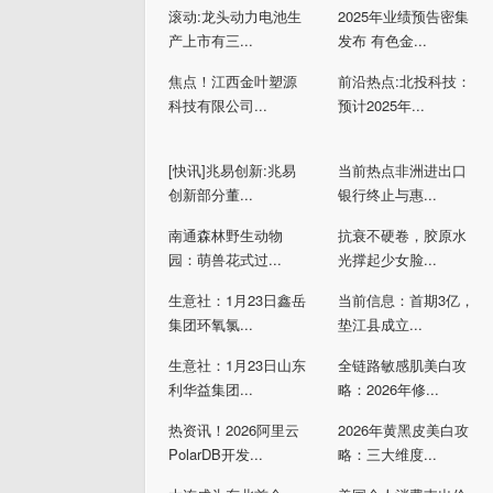
滚动:龙头动力电池生
2025年业绩预告密集
产上市有三...
发布 有色金...
焦点！江西金叶塑源
前沿热点:北投科技：
科技有限公司...
预计2025年...
[快讯]兆易创新:兆易
当前热点非洲进出口
创新部分董...
银行终止与惠...
南通森林野生动物
抗衰不硬卷，胶原水
园：萌兽花式过...
光撑起少女脸...
生意社：1月23日鑫岳
当前信息：首期3亿，
集团环氧氯...
垫江县成立...
生意社：1月23日山东
全链路敏感肌美白攻
利华益集团...
略：2026年修...
热资讯！2026阿里云
2026年黄黑皮美白攻
PolarDB开发...
略：三大维度...