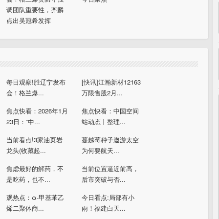
调团队重要性，齐麟
点出吴冠希发挥
每日观察!胜辽宁发布
[快讯]江瀚新材12163
会！格兰爆...
万限售股2月...
焦点快看：2026年1月
焦点快看：中国空间
23日：“中...
站动态丨整理...
当前看点!3家油页岩
蔓越莓种子遨游太空
龙头(收藏起...
为何要航天...
焦虑最好的解药，不
当前位置逼近前高，
是吃药，也不...
后市突破与否...
观热点：α-甲基苯乙
今日看点:局部有小
烯二聚体商...
雨！福建白天...