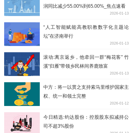
润同比减少55.00%到65.00%_焦点速看
2026-01-13
“人工智能赋能高教职教数字化主题论
坛”在济南举行
2026-01-13
滚动:离京返乡，他牵回一群“梅花客” 竹
溪“归雁”带领乡民林间养鹿致富
2026-01-13
中方：将一以贯之支持索马里维护国家主
权、统一和领土完整
2026-01-12
今日精选:钧达股份：控股股东拟减持公
司不超3%股份