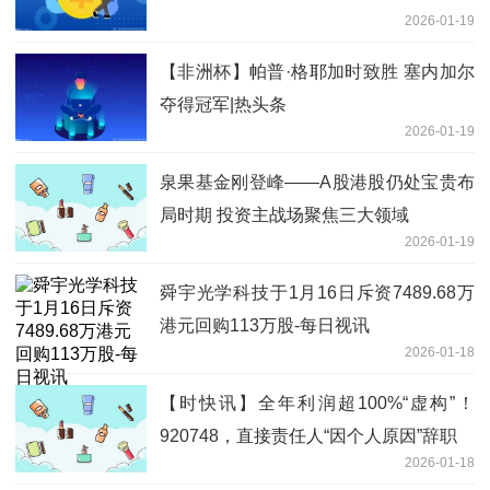
2026-01-19
【非洲杯】帕普·格耶加时致胜 塞内加尔
夺得冠军|热头条
2026-01-19
泉果基金刚登峰——A股港股仍处宝贵布
局时期 投资主战场聚焦三大领域
2026-01-19
舜宇光学科技于1月16日斥资7489.68万
港元回购113万股-每日视讯
2026-01-18
【时快讯】全年利润超100%“虚构”！
920748，直接责任人“因个人原因”辞职
2026-01-18