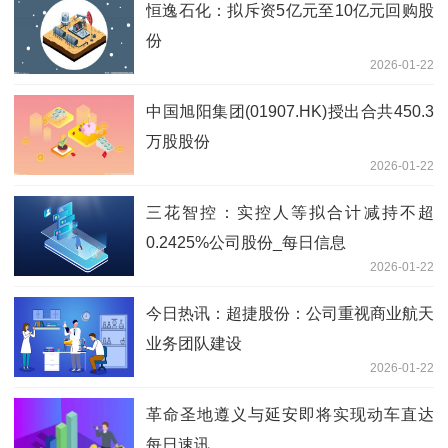
恒逸石化：拟斥资5亿元至10亿元回购股
份
2026-01-22
中国旭阳集团(01907.HK)授出合共450.3
万股股份
2026-01-22
三花智控：实控人等拟合计减持不超
0.2425%公司股份_每日信息
2026-01-22
今日热讯：超捷股份：公司重视商业航天
业务团队建设
2026-01-22
革命圣地遵义与延安即将实现动车直达
每日速讯