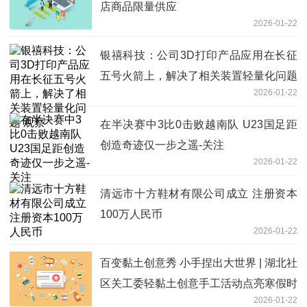
店商品限量供应
2026-01-22
银禧科技：公司3D打印产品应用在长征
五号火箭上，解决了相关装置轻量化问题
2026-01-22
观察
在半决赛中3比0击败越南队 U23国足距
创造奇迹仅一步之遥-关注
2026-01-22
清远市十方鞋材有限公司成立 注册资本
100万人民币
2026-01-22
百变黏土创意秀 小手捏出大世界 | 湖北社
区关工委轻黏土创意手工活动点亮寒假时
2026-01-22
光-今日热文