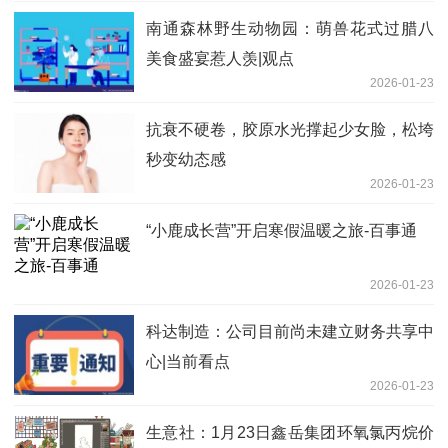
南通森林野生动物园：萌兽花式过腊八
美食盛宴惹人羡|观点
2026-01-23
抗衰不硬卷，胶原水光撑起少女脸，松垮
秒变幼态感
2026-01-23
“小鹿成长营”开启寒假温暖之旅-百事通
2026-01-23
科达制造：公司目前尚未建立财务共享中
心|当前看点
2026-01-23
生意社：1月23日鑫岳集团环氧氯丙烷价