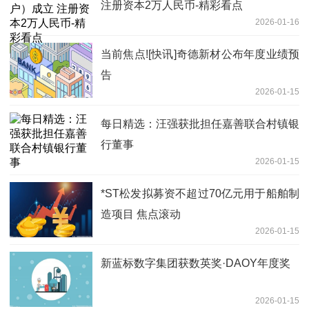
注册资本2万人民币-精彩看点
2026-01-16
当前焦点![快讯]奇德新材公布年度业绩预
告
2026-01-15
每日精选：汪强获批担任嘉善联合村镇银
行董事
2026-01-15
*ST松发拟募资不超过70亿元用于船舶制
造项目 焦点滚动
2026-01-15
新蓝标数字集团获数英奖·DAOY年度奖
2026-01-15