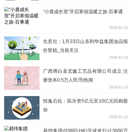
“小鹿成长营”开启寒假温暖之旅-百事通
2026-01-23
生意社：1月23日山东利华益集团油品报
价暂稳_当前关注
2026-01-23
广西博白县宏鑫工艺品有限公司成立 注
册资本0.5万人民币|热闻
2026-01-23
恒逸石化：拟斥资5亿元至10亿元回购股
份
2026-01-22
易纬集团(03893.HK)完成发行计3000万