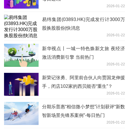
2026-01-22
易纬集团(03893.HK)完成发行计3000万
股换股股份|快消息
2026-01-22
新华视点丨一城一特色焕新文旅 夜经济
激活消费新引擎 当前热门
2026-01-22
新荣记张勇、阿里前合伙人向贾国龙伸援
手，闭店102家的西贝能否“重生”？
2026-01-22
分期乐普惠“相信微小梦想”计划获评“新数
智新场景先锋系案例”-每日热门
2026-01-22