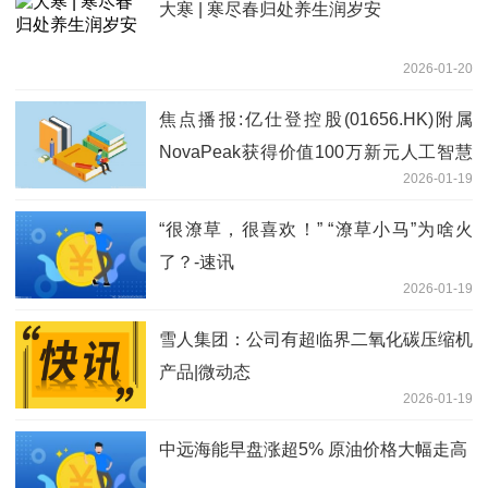
大寒 | 寒尽春归处养生润岁安
2026-01-20
焦点播报:亿仕登控股(01656.HK)附属
NovaPeak获得价值100万新元人工智慧
2026-01-19
建筑检测合同，用于新加坡建屋发展局建
筑
“很潦草，很喜欢！” “潦草小马”为啥火
了？-速讯
2026-01-19
雪人集团：公司有超临界二氧化碳压缩机
产品|微动态
2026-01-19
中远海能早盘涨超5% 原油价格大幅走高