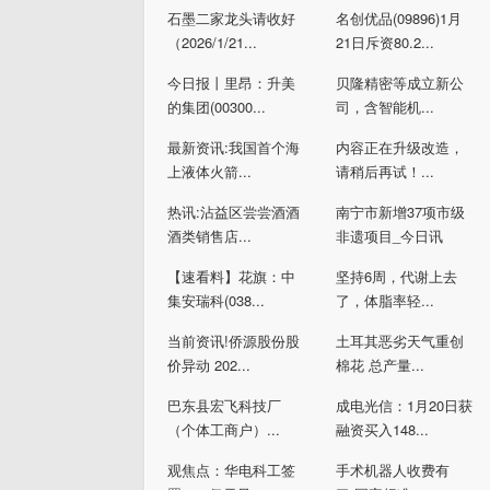
石墨二家龙头请收好
名创优品(09896)1月
（2026/1/21...
21日斥资80.2...
今日报丨里昂：升美
贝隆精密等成立新公
的集团(00300...
司，含智能机...
最新资讯:我国首个海
内容正在升级改造，
上液体火箭...
请稍后再试！...
热讯:沾益区尝尝酒酒
南宁市新增37项市级
酒类销售店...
非遗项目_今日讯
【速看料】花旗：中
坚持6周，代谢上去
集安瑞科(038...
了，体脂率轻...
当前资讯!侨源股份股
土耳其恶劣天气重创
价异动 202...
棉花 总产量...
巴东县宏飞科技厂
成电光信：1月20日获
（个体工商户）...
融资买入148...
观焦点：华电科工签
手术机器人收费有