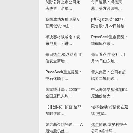
A股:公路上市公司龙
每日速讯：冯德莱
头股票，名单...
恩：美方必须明...
我国成功发射卫星互
[快讯]泰凯英1527万
联网低轨19组...
限售股1月22日解禁
半决赛将战越南！安
PriceSeek重点提醒：
东尼奥：为进...
纯碱库存减...
每日热点:概念动态|亚
每日看点!生意社：1
信安全新增...
月19日山东地...
PriceSeek重点提醒：
雪人集团：公司有超
中石化顺丁...
临界二氧化碳...
国家统计局：2025年
中远海能早盘涨超5%
全国居民人均...
原油价格大...
【非洲杯】帕普·格耶
“春季躁动”行情仍在延
加时致胜 ...
续 把握...
泉果基金刚登峰——A
焦点简讯:露笑科技子
股港股仍处...
公司8英寸导...