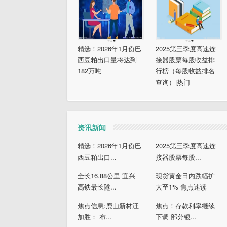
精选！2026年1月份巴
2025第三季度高速连
西豆粕出口量将达到
接器股票每股收益排
182万吨
行榜（每股收益排名
查询）|热门
资讯新闻
精选！2026年1月份巴
2025第三季度高速连
西豆粕出口...
接器股票每股...
全长16.88公里 宜兴
现货黄金日内跌幅扩
高铁最长隧...
大至1% 焦点速读
焦点信息:鹿山新材汪
焦点！存款利率继续
加胜： 布...
下调 部分银...