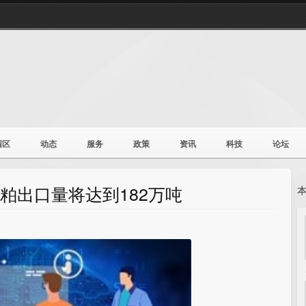
园区
动态
服务
政策
资讯
科技
论坛
豆粕出口量将达到182万吨