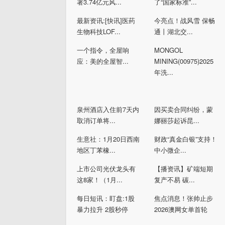
署3.74亿元风...
了“国家标准”...
最新资讯:[快讯]医药
今亮点！战风雪 保畅
生物科技LOF...
通丨湖北交...
一个指令，全屋响
MONGOL
应：美的全屋智...
MINING(00975)2025
年洗...
泉州酒店入住前7天内
因买卖合同纠纷，蒙
取消订单将...
娜丽莎起诉昆...
生意社：1月20日西南
财政“真金白银”支持！
地区丁苯橡...
中小微企...
上市公司光伏龙头有
【播资讯】矿端短期
这8家！（1月...
复产不易 碳...
每日短讯：盯盘:1股
焦点消息！张帅止步
暴力拉升 2股秒停
2026澳网女单首轮