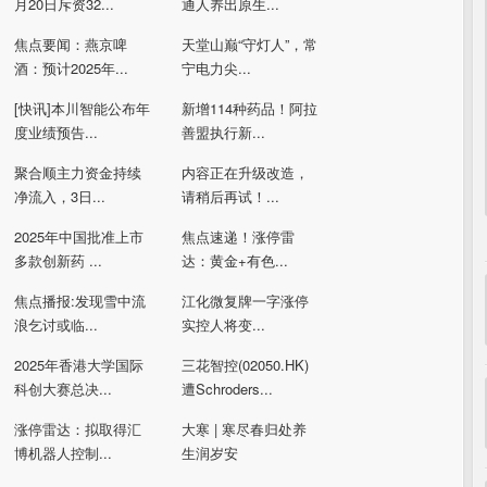
月20日斥资32...
通人养出原生...
焦点要闻：燕京啤
天堂山巅“守灯人”，常
酒：预计2025年...
宁电力尖...
[快讯]本川智能公布年
新增114种药品！阿拉
度业绩预告...
善盟执行新...
聚合顺主力资金持续
内容正在升级改造，
净流入，3日...
请稍后再试！...
2025年中国批准上市
焦点速递！涨停雷
多款创新药 ...
达：黄金+有色...
焦点播报:发现雪中流
江化微复牌一字涨停
浪乞讨或临...
实控人将变...
2025年香港大学国际
三花智控(02050.HK)
科创大赛总决...
遭Schroders...
涨停雷达：拟取得汇
大寒 | 寒尽春归处养
博机器人控制...
生润岁安