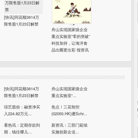
[快讯]同花顺3614万
限售股1月23日解禁
舟山实现国家级企业
重点实验室“零的突破”
科技加持，让海洋食
品出圈更出彩 报资讯
[快讯]同花顺3614万
舟山实现国家级企业
限售股1月23日解禁
重点实验室“...
综艺股份：融资净买
焦点！三花智控
入224.82万元...
(02050.HK)遭Schr...
看热讯：定期存款到
新资讯：三部门延续
期，钱往哪儿...
实施创新企业...