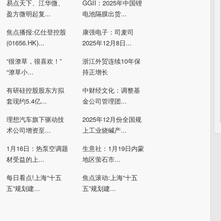
易点天下、江华微、
GGII：2025年中国锂
盈方微明起复...
电池隔膜出货...
焦点播报:亿仕登控股
康强电子：司麦司
(01656.HK)...
2025年12月8日...
“很潦草，很喜欢！”
浙江外贸连续10年保
“潦草小...
持正增长
有研硅控股股东方拟
中财经文化：调整基
套现约5.4亿...
金公司管理团...
理想汽车旗下驱动技
2025年12月份全国规
术公司增资至...
上工业烧碱产...
1月16日：热泵空调题
生意社：1月19日内蒙
材受益的上...
地区萤石市...
每日看点!上海“十五
焦点滚动:上海“十五
五”规划建...
五”规划建...