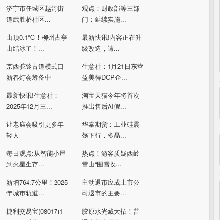
济宁市任城区越河街
观点：财政部等三部
道武胜桥社区...
门：延续实施...
山顶0.1℃！柳州古亭
最新快讯!内容正在升
山结冰了！...
级改造，请...
京西驼铃古道模式口
生意社：1月21日东营
新春灯会筹备中
益美得DOP企...
最新快讯!生意社：
淘宝天猫今年将首次
2025年12月三...
推出售后AI假...
让老庙会吸引更多年
华泰期货：工业硅震
轻人
荡下行，多晶...
每日观点:从智能小屋
热点！游客质疑西岭
到火星生存...
雪山“围雪收...
新增764.7公里！2025
主动退市应成上市公
年城市轨道...
司退市的主要...
捷利交易宝(08017)1
胶原水光藏大招！普