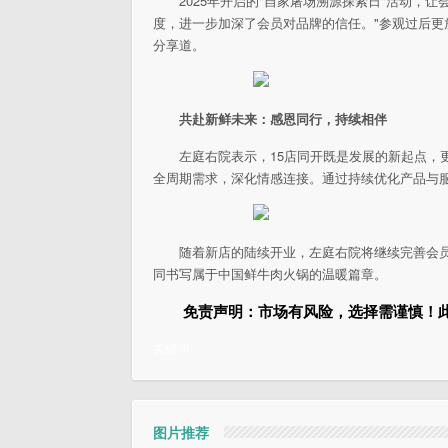
2025年开启的"自家屠场溯源探索日"活动，让
度，进一步加深了会员对品牌的信任。"参观过后更
分享道。
共赴新鲜未来：感恩同行，持续相伴
左庭右院表示，15店同开既是发展的新起点，
全周期需求，深化情感连接。通过持续优化产品与
随着新店的陆续开业，左庭右院将继续完善会
同书写属于
中国鲜牛肉火锅的温暖篇章。
免责声明：市场有风险，选择需谨慎！
关键词：
图片推荐