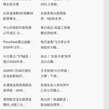
网女双决赛
29日上海期...
比亚迪海豹08/海狮08
全肤质美白面霜推
配置曝光 ...
荐：5款秋冬养...
中山市精彩印刷有限
每日观点:高速工具钢
公司成立 注...
概念营收增...
PriceSeek重点提醒：
每日速看!飞天茅台市
2025年12月...
场批价大幅...
今日看点:*ST铖昌：
焦点！“女装大佬”程序
预计2025年净...
员火出圈...
2026年1月28日潍坊
天天快报!大行评级｜
欣龙粘胶短纤...
大摩：下调...
全通路改善黄褐斑色
富德生命人寿东营中
斑孕斑：2026...
心支公司暖心...
通用航空龙头股票是
热点评！权威数读｜
哪些_A股三大...
新动能支撑带...