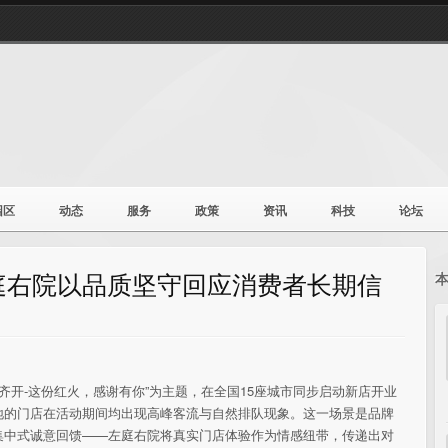
园区
动态
服务
政策
资讯
科技
论坛
庭右院以品质坚守回应消费者长期信
店齐开-这份红火，感谢有你”为主题，在全国15座城市同步启动新店开业
地的门店在活动期间均出现高峰客流与自然排队现象。这一场景是品牌
集中式诚意回馈——左庭右院将真实门店体验作为情感纽带，传递出对