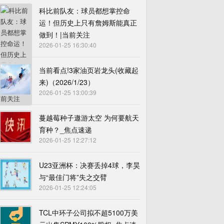
科比前队友：球员都想掌控命
运！但历史上只有詹姆斯能真正
做到！|当前关注
2026-01-25 16:30:40
当前看点!3家油页岩龙头(收藏起
来)（2026/1/23）
2026-01-25 13:00:39
蔓越莓种子遨游太空 为何要航天
育种？_焦点速递
2026-01-25 12:27:12
U23亚洲杯：决赛丢掉4球，李昊
与“最佳门将”失之交臂
2026-01-25 12:24:05
TCL中环子公司拟不超5100万美