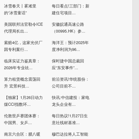
冰雪春天丨雾凇里
每日看点!三部门：新
的“冰雪童话”
建住宅项目...
美国联邦法官勒令ICE
安徽皖通高速公路
代理局长出...
（00995.HK）参...
索赔4亿，这家光伏厂
海洋王：预计2025年
因专利案行...
度净利润为96...
临床实证力鉴真章：
保时捷中国总裁回
2026年专业祛...
应“东安事件”...
算力租赁概念震荡回
前沿资讯!华统股份：
升 宏景科技...
公司目前不...
【独家】1月26日动力
快讯:中信建投：家电
煤CCI指数环...
龙头企业有...
伦敦世乒赛团体赛：
每日热议!1月27日生
中国男、女乒...
意社线材基准...
南京六合区：腊八暖
穆巴达拉将人工智能