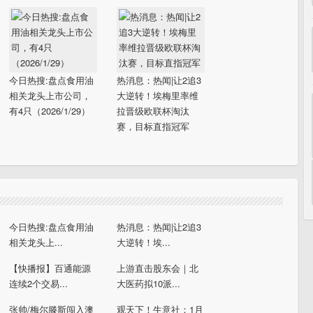
今日热搜:盘点食用油
热消息：热闻|让2追3
相关龙头上市公司，
大逆转！埃梅里率维
有4只（2026/1/29）
拉晋级欧联杯淘汰
赛，目标直指冠军
今日热搜:盘点食用油
热消息：热闻|让2追3
相关龙头上...
大逆转！埃...
【快播报】百通能源
上游直击股东会｜北
连续2个交易...
大医药拟10派...
张帅/梅尔滕斯闯入澳
观天下！生意社：1月