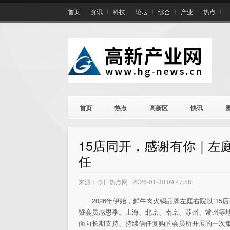
首页
资讯
科技
论坛
综合
产业
热点
首页
热点
高新区
快讯
15店同开，感谢有你｜左
任
来源：今日热点网 | 2026-01-30 09:47:58 |
2026年伊始，鲜牛肉火锅品牌左庭右院以“15
暨会员感恩季。上海、北京、南京、苏州、常州等
面向长期支持、持续信任复购的会员所开展的一次