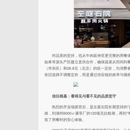
对品质的坚持，也从牛肉延伸至更完整的用餐体
如皋等源头产区建立直供合作，确保蔬菜从田间到餐桌
（华东区）和26.8元（北京）的统一定价，为消
依旧选择不调整定价，而是通过供应链的效率与规
信任根基：看得见与看不见的品质坚守
热烈的开业场面背后，是左庭右院长期坚持的"
殖，到湖州6000㎡屠宰厂的120项无抗检测，再
筑了用餐时的安心体验。