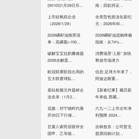
(00103)1月29日斥...
南：四款持证...
上市硅氧烷企业
全类型色斑淡化新纪
（2026/1/29）
元：2026年科...
2026磷虾油推荐清
2026磷虾油选购终极
单：高磷脂+100...
指南：从74%...
破解宝宝拉奶瓣难题
消费场景“上新” 加快
2026水解蛋...
释放市场潜力
欧冠联赛阶段出局的
信息:足球大年来了，
五大联赛球队...
阿迪达斯重...
基站射频元件题材企
【新春纪事】藏历新
业名录（1月2...
年来临 西藏...
花旗：对宁德时代展
六九一二上市次年净
开30日下行催...
利预降 2024...
甘肃八家民宿获评全
吉林敖东：公司暂无
国甲、乙等级...
股票回购计划...