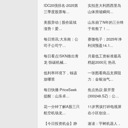
IDC20强排名-2025第
实拍意大利西西里岛
三季度股票每...
山体滑坡瞬间...
美股异动 | 股价延续
山东崩了N年的三分终
涨势！爱...
于有救了！...
每日简讯:大东南：公
赛微电子：2025年净
司子公司宁...
利润预盈14.1...
每日看点!SKN推出青
月最低工资标准最高
龙·惊碳机械...
档超2000元 热讯
低利率环境下，钱该
一张图看商品支撑阻
放哪里
力：金银油气...
每日快播:PriceSeek
焦点热议:新开普
提醒：山东卓...
(300248.SZ)：公...
花一分钟了解A股三只
11岁男孩打碎电视屏
航空机场龙...
在小区创业...
【今日投资机会】静
速读：宇树机器人，