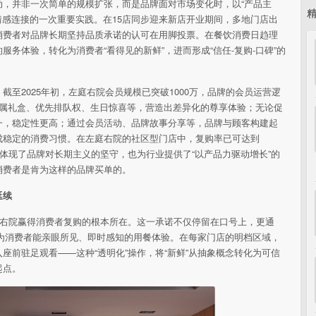
活动，并非一次简单的规模扩张，而是品牌面对市场变化时，以“产品主
情感连接的一次
重要实践。在15店同步迎来新店开业期间，多地门店出
消费者对品牌长期坚持品质承诺的认可在用脚投票。在餐饮消费日趋理
务体验，转化为消费者“看得见的新鲜”，进而形成“信任-复购-口碑”的
至2025年初，左庭右院会员规模已突破1000万，品牌的会员运营逻
员专属礼盒、优先排队权、生日惊喜等，营造出差异化的尊享体验；无论促
一，稳定
性更高；通过会员活动、品牌故事分享等，品牌与顾客构建起
成稳定的消费
习惯。在左庭右院的社区型门店中，复购率已可达到
，体现了品牌对长期主义的坚守，也为行业提供了“以产品力驱动增长”的
消费者是肯为这样的品牌买单的。
延续
庭右院赢得消费者复购的根本所在。这一承诺不仅停留在口号上，更通
转化为消费者能亲眼所见、即时感知的用餐体验。在每家门店的明档区域，
座前驻足观看——这种“透明化”操作，将“新鲜”从抽象概念转化为可信
起点。