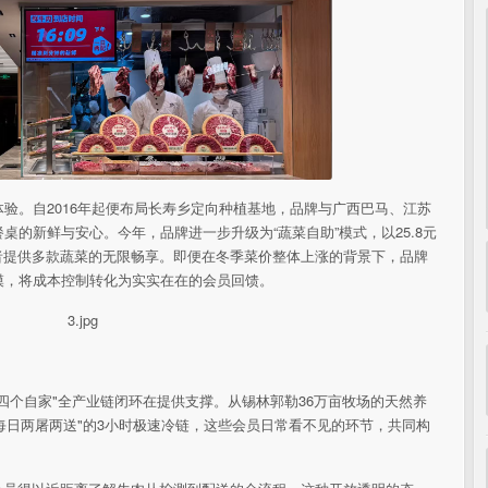
验。自2016年起便布
局长寿乡定向种植基地，品牌与
广西巴马、江苏
的新鲜与安心。今年，品牌进一步升级为“蔬菜自助”模式，以25.8元
费者提供多款蔬菜的无限畅享。即便在冬季菜价整体上涨的背景下，品牌
模，将成本控制转化为实实在在的会员回馈。
四个自家"全产业链闭环在提供支撑。从锡林郭勒36万亩
牧场的天然养
到"每日两屠两送"的3小时极速冷链，这些会员日常看不见的环节，共同构