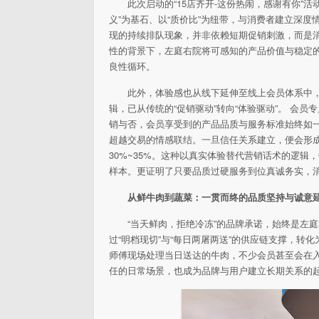
此次启动的“15店齐开-这份热闹，感谢有你”
义”为基石、以“质价比”为纽带，与消费者建立深度
现的持续排队现象，并非依赖短期促销刺激，而是
性的背景下，左庭右院将可感知的产品价值与稳定的服
良
性循环。
此外，体验感也从线下延伸至线上会员体系中，截
辑，已从传统的“促销驱动”转向“体验驱动”。 会
销与否，会员享受到的产品品质与服务标准始终如
超越
交易的情感联结。一旦信任关系建立，便会形
30%~35%。这种以真实体验替代营销话术的逻辑
样本。更证明了只要品质过硬服务到位真诚务实，
从鲜牛肉到蔬菜：一贯而终的品质坚持与诚意
“当天鲜肉，拒绝冷冻”的品牌承诺，始终是左
过“明档现切”与“每日两屠两送”的供应链支撑，
师傅现场处理当日送达的牛肉，不少会员甚至会在入
任的日常场景，也成为品牌与用户建立长期关系的