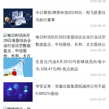
2026-06-29
今日聚焦!网誉科技(01483)：尧飞获委任
为执行董事
2026-06-29
每日时讯!6月29日港股综合企业行业沽空
数据盘点，中信股份、长和、太古股份公
2026-06-29
司A沽空金额位居行业前三
生意社汽油6月29日均差继续负向缩小
为-108.47元/吨-焦点热议
2026-06-29
华安证券：安徽出版集团拟减持公司不超
0.9952%股份
2026-06-29