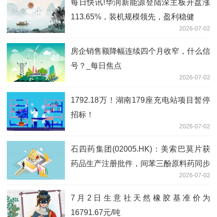
每日快讯!华润新能源登陆深主板开盘涨
113.65%，装机规模领先，盈利稳健
2026-07-02
房企销售额降幅连续四个月收窄，什么信
号？_每日焦点
2026-07-02
1792.18万！湖南179座充电站项目暂停
招标！
2026-07-02
石四药集团(02005.HK)：美索巴莫片获
药品生产注册批件，间苯三酚原料药同步
2026-07-02
获批-播资讯
7月2日生意社天然橡胶基准价为
16791.67元/吨