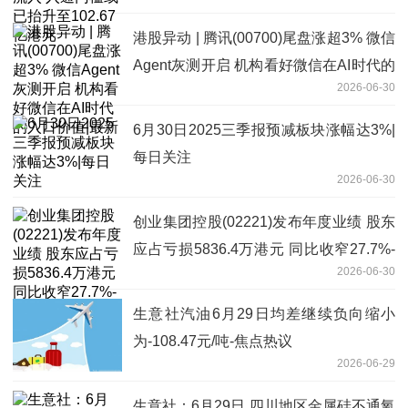
亿港元
港股异动 | 腾讯(00700)尾盘涨超3% 微信
Agent灰测开启 机构看好微信在AI时代的
2026-06-30
入口价值|最新
6月30日2025三季报预减板块涨幅达3%|
每日关注
2026-06-30
创业集团控股(02221)发布年度业绩 股东
应占亏损5836.4万港元 同比收窄27.7%-
2026-06-30
焦点热门
生意社汽油6月29日均差继续负向缩小
为-108.47元/吨-焦点热议
2026-06-29
生意社：6月29日 四川地区金属硅不通氧