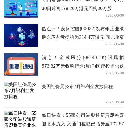
30日斥资179.26万港元回购30万股
2026-06-30
热点评！茂盛控股(00022)发布年度业绩
股东应占亏损约为214.4万港元 同比收窄
2026-06-30
94.4%
消息！金威医疗(08143.HK)附属拟
573.82万元收购橙慷(厦门)医疗投资合伙
2026-06-30
企业(有限合伙)80.0%合伙权益
美国社保局公布7月福利金发放日程
2026-06-30
每日快看：55家公司港股通新贵即将喜
迎北水流入 入通门槛或已抬升至102.67