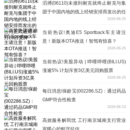
滔搏(06110)未接到耐克就终止耐克与集
团于中国内地的线上经销安排而发出的任
2026-06-25
何正式通知 6月26日复牌
当前热议!奥迪E5 Sportback车主请注
意！新版本OTA推送！智驾有惊喜？
2026-06-25
当前热议!美股异动 | 哔哩哔哩(BILI.US)
涨逾5% 计划斥资3亿美元回购股票
2026-06-25
每日消息!保龄宝(002286.SZ)：通过药品
GMP符合性检查
2026-06-23
高效服务解民忧 工行南京城南支行营业
室暖心护航守征信