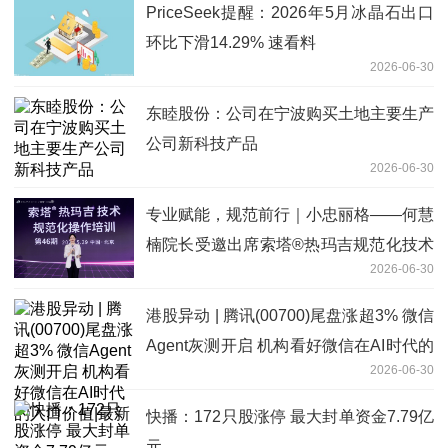
PriceSeek提醒：2026年5月冰晶石出口
环比下滑14.29% 速看料
2026-06-30
东睦股份：公司在宁波购买土地主要生产
公司新科技产品
2026-06-30
专业赋能，规范前行｜小忠丽格——何慧
楠院长受邀出席索塔®热玛吉规范化技术
2026-06-30
培训
港股异动 | 腾讯(00700)尾盘涨超3% 微信
Agent灰测开启 机构看好微信在AI时代的
2026-06-30
入口价值|最新
快播：172只股涨停 最大封单资金7.79亿
元