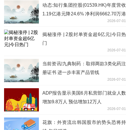
动态:知行集团控股(01539.HK)年度营收
1.19亿港元降24.6% 净利润6662.70万港
2026-07-01
元增68.2%
揭秘涨停 | 2股封单资金超6亿元|今日热
门
2026-07-01
当前资讯!九典制药：取得两款3类化药注
册证书 进一步丰富产品管线
2026-07-01
ADP报告显示美国6月私营部门就业人数
增加9.8万人 预估增加12万人
2026-07-01
花旗：外资流出韩国股市的势头恐将持