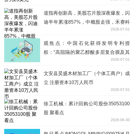
道指再创新高，美股芯片股深夜爆发，闪
迪半年累涨857%，中概股走强，禾赛科
2026-07-01
技飙涨15%_今日热搜
观焦点：中国石化获得发明专利授
权：“高阻隔的聚乙醇酸多层复合膜及其
2026-07-01
制备方法和应用”
文安县昊盛木材加工厂（个体工商户）成
立 注册资本10万人民币
2026-07-01
徐工机械：累计回购公司股份35053100
股 聚看点
2026-06-30
每日看点!MONGOL MINING(00975)6月