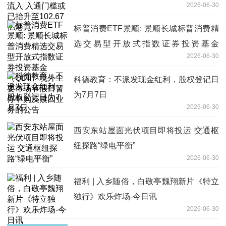
2026-06-30
亿港元
标普消费ETF景顺: 景顺长城标普消费精
选交易型开放式指数证券投资基金
2026-06-30
（QDII）境外主要市场节假日暂停申购及
赎回业务的公告
科德教育：不派发现金红利，股权登记日
为7月7日
2026-06-30
西安东站屋面光伏项目即将投运 交通枢
纽探路“绿电平衡”
2026-06-30
福利 | 入乡随俗，白敬亭魏翔新片《特立
独行》欢乐炸场-今日讯
2026-06-30