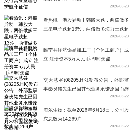
2026-06-23
看热讯：港股异动丨韩股大跌，两倍做多
三星电子跌超13%，两倍做多海力士跌超
2026-06-23
11%
睢宁县洋航饰品加工厂（个体工商户）成
立 注册资本5万人民币-即时焦点
2026-06-23
交大慧谷(08205.HK)发布公告，外部监
事秦炎铭先生已因其他业务承诺原因而辞
2026-06-22
任监事职务，自2026年6月22日起生效
每日热闻
海尔生物：截至2026年6月18日，公司股
东总数为14,269户
2026-06-22