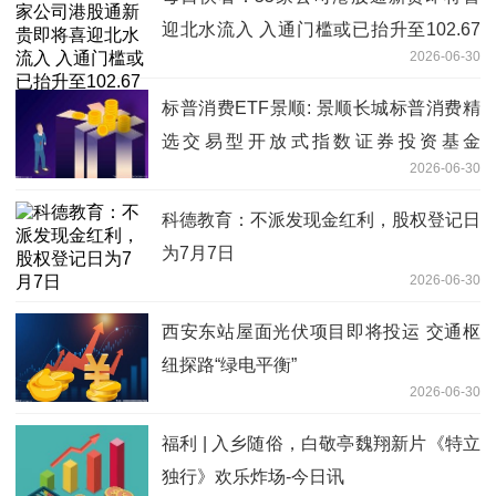
迎北水流入 入通门槛或已抬升至102.67
2026-06-30
亿港元
标普消费ETF景顺: 景顺长城标普消费精
选交易型开放式指数证券投资基金
2026-06-30
（QDII）境外主要市场节假日暂停申购及
赎回业务的公告
科德教育：不派发现金红利，股权登记日
为7月7日
2026-06-30
西安东站屋面光伏项目即将投运 交通枢
纽探路“绿电平衡”
2026-06-30
福利 | 入乡随俗，白敬亭魏翔新片《特立
独行》欢乐炸场-今日讯