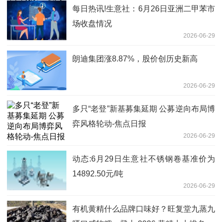
每日热讯!生意社：6月26日亚洲二甲苯市
场收盘情况
2026-06-29
朗迪集团涨8.87%，股价创历史新高
2026-06-29
多只“老登”新基募集延期 公募逆向布局博
弈风格轮动-焦点日报
2026-06-29
动态:6月29日生意社不锈钢卷基准价为
14892.50元/吨
2026-06-29
有机黄精什么品牌口味好？旺复堂九蒸九