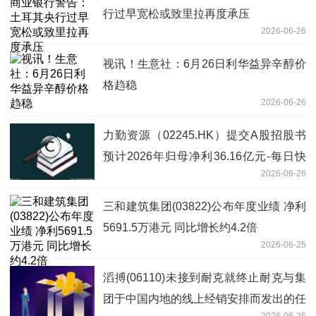
行过早宽松或致里拉再度承压
2026-06-26
视讯！生意社：6月26日利华益异辛醇价
格趋稳
2026-06-26
力勤资源（02245.HK）提交A股招股书
预计2026年归母净利36.16亿元-每日快
2026-06-26
播
三和建筑集团(03822)公布年度业绩 净利
5691.5万港元 同比增长约4.2倍
2026-06-25
滔搏(06110)未接到耐克就终止耐克与集
团于中国内地的线上经销安排而发出的任
2026-06-25