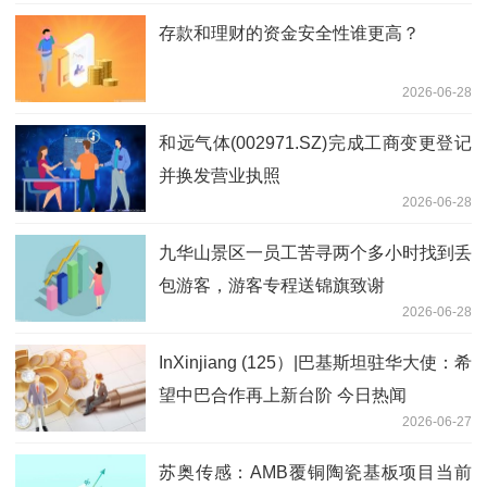
存款和理财的资金安全性谁更高？
2026-06-28
和远气体(002971.SZ)完成工商变更登记
并换发营业执照
2026-06-28
九华山景区一员工苦寻两个多小时找到丢
包游客，游客专程送锦旗致谢
2026-06-28
InXinjiang (125）|巴基斯坦驻华大使：希
望中巴合作再上新台阶 今日热闻
2026-06-27
苏奥传感：AMB覆铜陶瓷基板项目当前