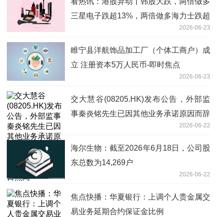
看热讯：港股异动丨韩股大跌，两倍做多
三星电子跌超13%，两倍做多海力士跌超
2026-06-23
11%
睢宁县洋航饰品加工厂（个体工商户）成
立 注册资本5万人民币-即时焦点
2026-06-23
交大慧谷(08205.HK)发布公告，外部监
事秦炎铭先生已因其他业务承诺原因而辞
2026-06-22
任监事职务，自2026年6月22日起生效
每日热闻
海尔生物：截至2026年6月18日，公司股
东总数为14,269户
2026-06-22
焦点快播：华夏银行：上调个人贵金属交
易业务延期合约保证金比例