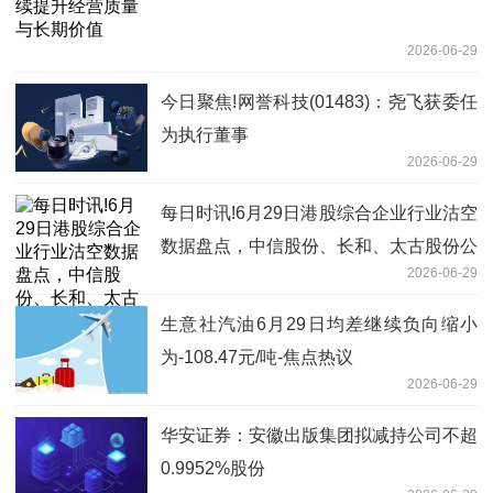
2026-06-29
今日聚焦!网誉科技(01483)：尧飞获委任
为执行董事
2026-06-29
每日时讯!6月29日港股综合企业行业沽空
数据盘点，中信股份、长和、太古股份公
2026-06-29
司A沽空金额位居行业前三
生意社汽油6月29日均差继续负向缩小
为-108.47元/吨-焦点热议
2026-06-29
华安证券：安徽出版集团拟减持公司不超
0.9952%股份