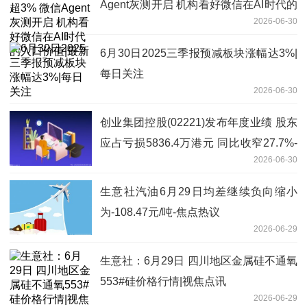
Agent灰测开启 机构看好微信在AI时代的
2026-06-30
入口价值|最新
6月30日2025三季报预减板块涨幅达3%|
每日关注
2026-06-30
创业集团控股(02221)发布年度业绩 股东
应占亏损5836.4万港元 同比收窄27.7%-
2026-06-30
焦点热门
生意社汽油6月29日均差继续负向缩小
为-108.47元/吨-焦点热议
2026-06-29
生意社：6月29日 四川地区金属硅不通氧
553#硅价格行情|视焦点讯
2026-06-29