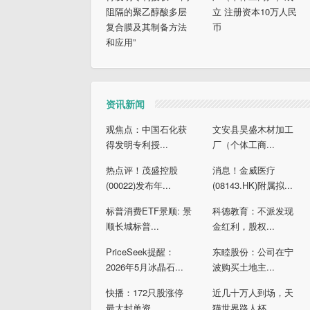
阻隔的聚乙醇酸多层
立 注册资本10万人民
复合膜及其制备方法
币
和应用”
资讯新闻
观焦点：中国石化获
文安县昊盛木材加工
得发明专利授...
厂（个体工商...
热点评！茂盛控股
消息！金威医疗
(00022)发布年...
(08143.HK)附属拟...
标普消费ETF景顺: 景
科德教育：不派发现
顺长城标普...
金红利，股权...
PriceSeek提醒：
东睦股份：公司在宁
2026年5月冰晶石...
波购买土地主...
快播：172只股涨停
近几十万人到场，天
最大封单资...
猫世界路人杯...