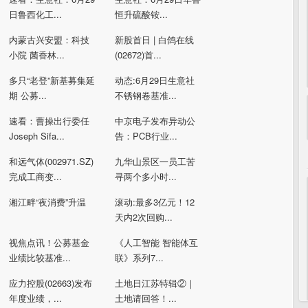
日鲁西化工...
恒升硫酸铵...
内蒙古兴安盟：科技
新股首日 | 白鸽在线
小院 菌香林...
(02672)首...
多只“老登”新基募集延
动态:6月29日生意社
期 公募...
不锈钢卷基准...
速看：曹操出行委任
中京电子发布异动公
Joseph Sifa...
告：PCB行业...
和远气体(002971.SZ)
九华山景区一员工苦
完成工商变...
寻两个多小时...
湘江畔“夜消费”升温
滚动:最多3亿元！12
天内2次回购...
视焦点讯！公募基金
《人工智能 智能体互
业绩比较基准...
联》系列7...
应力控股(02663)发布
土地日江苏特辑②｜
年度业绩，...
土地请回答！...