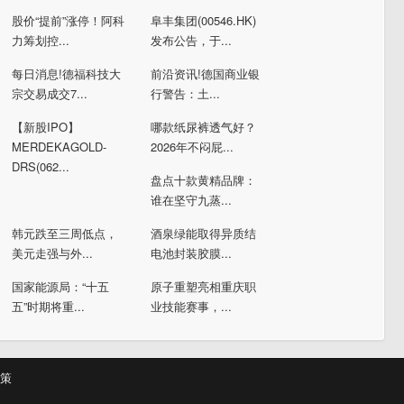
股价“提前”涨停！阿科
阜丰集团(00546.HK)
力筹划控...
发布公告，于...
每日消息!德福科技大
前沿资讯!德国商业银
宗交易成交7...
行警告：土...
【新股IPO】
哪款纸尿裤透气好？
MERDEKAGOLD-
2026年不闷屁...
DRS(062...
盘点十款黄精品牌：
谁在坚守九蒸...
韩元跌至三周低点，
酒泉绿能取得异质结
美元走强与外...
电池封装胶膜...
国家能源局：“十五
原子重塑亮相重庆职
五”时期将重...
业技能赛事，...
策