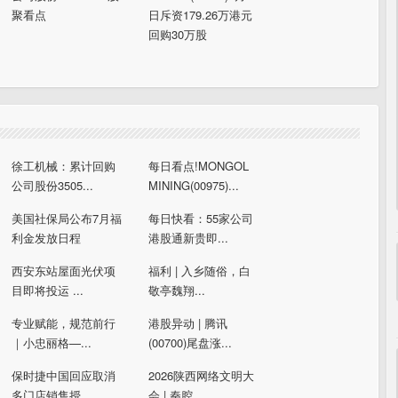
聚看点
日斥资179.26万港元
回购30万股
徐工机械：累计回购
每日看点!MONGOL
公司股份3505...
MINING(00975)...
美国社保局公布7月福
每日快看：55家公司
利金发放日程
港股通新贵即...
西安东站屋面光伏项
福利 | 入乡随俗，白
目即将投运 ...
敬亭魏翔...
专业赋能，规范前行
港股异动 | 腾讯
｜小忠丽格—...
(00700)尾盘涨...
保时捷中国回应取消
2026陕西网络文明大
多门店销售授...
会 | 秦腔...