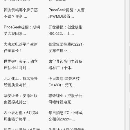
评测黄精哪个牌子还
PriceSeek提醒：东曹
不错？评测 ...
瑞安MDI装置...
PriceSeek提醒：期铜
开盘播报：创业板指
受宏观因素...
涨0.02%，上...
大唐发电选举产生新
创业集团控股(02221)
任董事长！
发布年度业...
世界银行表示：独立
肃宁县迈尚电力设备
评估小组将对...
器材厂（个体...
北元化工：持续提升
今日聚焦!网誉科技
经营质量与长...
(01483)：尧飞...
华安证券：安徽出版
赣锋锂业：控股子公
集团拟减持公...
司赣锋锂电完...
农业农村部：6月第4
每日消息!TCL中环成
周生猪价格平...
交额创2022年...
速看：生意社：6月29
生意社：6月29日华鲁