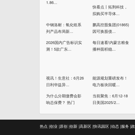
1.86...
快看点丨拓荆科技，
拟购买半导体...
中钢洛耐：氧化锆系
鹏高控股集团(01865)
列产品布局新...
因可换股债...
2026国内广告标识实
每日速看!内蒙古粮食
测！5款广东...
播种面积稳...
视讯！生意社：6月26
能源规划重磅发布！
日利华益异...
电力板块回暖...
为什么分期缴费会影
当前聚焦：6月12-18
响总保费？ 热门
日美国2025/2...
热点 |
创业 |
原创 |
创新 |
高新区 |
快讯
园区 |
动态 |
服务 |
政