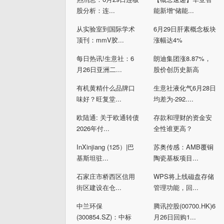
股分析：连...
能新增“储能...
从实验室到国际学术
6月29日肝素概念板块
顶刊：mmV胶...
涨幅达4%
每日热讯!生意社：6
朗迪集团涨8.87%，
月26日亚洲二...
股价创历史新高
有机黄精什么品牌口
生意社液化气6月28日
味好？旺复堂...
均差为-292....
欧陆通: 关于欧通转债
存款和理财的资金安
2026年付...
全性谁更高？
InXinjiang (125）|巴
苏奥传感：AMB覆铜
基斯坦驻...
陶瓷基板项目...
石家庄市桥西区信用
WPS将上线磁盘存储
街区建设在仓...
管理功能，回...
中兰环保
腾讯控股(00700.HK)6
(300854.SZ)：中标
月26日回购1...