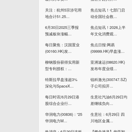
关注：杭州5宗涉宅用
焦点短讯！七部门启
地合计51.25...
动全国社会救...
6月30日2025三季报
焦点短讯！2026上半
预减板块涨幅...
年文化消费观...
每日聚焦：汉国置业
焦点日报:网易
(00160.HK)发...
(09999.HK)早盘涨...
柳钢股份获得实用新
亚洲速运(08620.HK)
型专利授权：...
发布年度业绩...
特斯拉早盘涨超3%
锐科激光(300747.SZ)
深化与SpaceX...
子公司拟开...
每日时讯!6月29日港
生意社汽油6月29日均
股综合企业行...
差继续负向...
华润电力(00836)：“25
生意社：6月29日 四
华润电力M...
川地区金属...
热消息：6月29日连板
【概念速递】华亚智