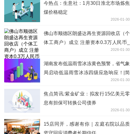
今热点：生意社：1月30日淮北市场炼焦
煤价格稳定
2026-01-30
佛山市顺德区朗盛达再生资源回收店（个
体工商户）成立 注册资本0.3万人民币_
2026-01-30
焦点热讯
湖南发布低温雨雪冰冻黄色预警，省气象
局启动低温雨雪冰冻四级应急响应！|简
2026-01-30
讯
焦点简讯:紫金矿业：拟发行15亿美元零
息有担保可转换公司债券
2026-01-30
15店同开，感谢有你｜左庭右院以品质
坚守回应消费者长期信任