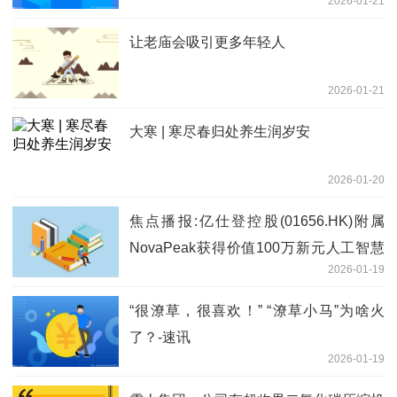
2026-01-21
让老庙会吸引更多年轻人
2026-01-21
大寒 | 寒尽春归处养生润岁安
2026-01-20
焦点播报:亿仕登控股(01656.HK)附属
NovaPeak获得价值100万新元人工智慧
2026-01-19
建筑检测合同，用于新加坡建屋发展局建
筑
“很潦草，很喜欢！” “潦草小马”为啥火
了？-速讯
2026-01-19