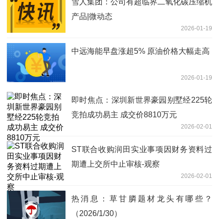
雪人集团：公司有超临界二氧化碳压缩机
产品|微动态
2026-01-19
中远海能早盘涨超5% 原油价格大幅走高
2026-01-19
即时焦点：深圳新世界豪园别墅经225轮
竞拍成功易主 成交价8810万元
2026-02-01
ST联合收购润田实业事项因财务资料过
期遭上交所中止审核-观察
2026-02-01
热消息：草甘膦题材龙头有哪些？
（2026/1/30）