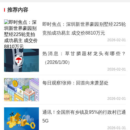
推荐内容
即时焦点：深圳新世界豪园别墅经225轮
竞拍成功易主 成交价8810万元
2026-02-01
热消息：草甘膦题材龙头有哪些？
（2026/1/30）
2026-02-01
每日观察!张帅：回首向来萧瑟处
2026-02-01
通讯！全国所有乡镇及95%的行政村已通
5G
2026-01-31