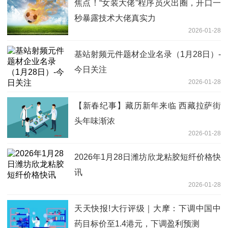
焦点！“女装大佬”程序员火出圈，开口一
秒暴露技术大佬真实力
2026-01-28
基站射频元件题材企业名录（1月28日）-
今日关注
2026-01-28
【新春纪事】藏历新年来临 西藏拉萨街
头年味渐浓
2026-01-28
2026年1月28日潍坊欣龙粘胶短纤价格快
讯
2026-01-28
天天快报!大行评级｜大摩：下调中国中
药目标价至1.4港元，下调盈利预测