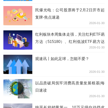
民爆光电：公司股票将于2月2日开市起
复牌-焦点速递
2026-01-30
红利板块本周集体走强，关注红利ETF易
方达（515180）、红利低波ETF易方达
2026-01-30
（563020）等产品投资价值_当前热点
观速讯丨如此足球，怎能不爱？
2026-01-30
以品质破局筑牢消费高质量发展根基|每
日速读
2026-01-30
纯平长箱销量第一，10万元级自动挡皮