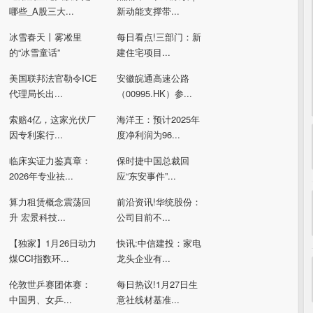
哪些_A股三大...
新动能支撑带...
冰雪春天丨雾凇里
每日看点!三部门：新
的“冰雪童话”
建住宅项目...
美国联邦法官勒令ICE
安徽皖通高速公路
代理局长出...
（00995.HK）参...
索赔4亿，这家光伏厂
海洋王：预计2025年
因专利案行...
度净利润为96...
临床实证力鉴真章：
保时捷中国总裁回
2026年专业祛...
应“东安事件”...
算力租赁概念震荡回
前沿资讯!华统股份：
升 宏景科技...
公司目前不...
【独家】1月26日动力
快讯:中信建投：家电
煤CCI指数环...
龙头企业有...
伦敦世乒赛团体赛：
每日热议!1月27日生
中国男、女乒...
意社线材基准...