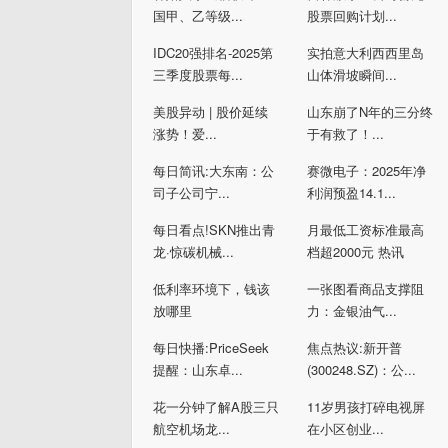
国甲、乙等级...
股票回购计划...
IDC20强排名-2025第
实拍意大利西西里岛
三季度股票每...
山体滑坡瞬间...
美股异动 | 股价延续
山东崩了N年的三分终
涨势！爱...
于有救了！...
每日简讯:大东南：公
赛微电子：2025年净
司子公司宁...
利润预盈14.1...
每日看点!SKN推出青
月最低工资标准最高
龙·惊碳机械...
档超2000元 热讯
低利率环境下，钱该
一张图看商品支撑阻
放哪里
力：金银油气...
每日快播:PriceSeek
焦点热议:新开普
提醒：山东卓...
(300248.SZ)：公...
花一分钟了解A股三只
11岁男孩打碎电视屏
航空机场龙...
在小区创业...