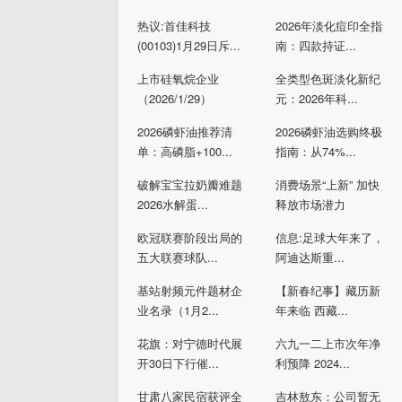
热议:首佳科技
2026年淡化痘印全指
(00103)1月29日斥...
南：四款持证...
上市硅氧烷企业
全类型色斑淡化新纪
（2026/1/29）
元：2026年科...
2026磷虾油推荐清
2026磷虾油选购终极
单：高磷脂+100...
指南：从74%...
破解宝宝拉奶瓣难题
消费场景“上新” 加快
2026水解蛋...
释放市场潜力
欧冠联赛阶段出局的
信息:足球大年来了，
五大联赛球队...
阿迪达斯重...
基站射频元件题材企
【新春纪事】藏历新
业名录（1月2...
年来临 西藏...
花旗：对宁德时代展
六九一二上市次年净
开30日下行催...
利预降 2024...
甘肃八家民宿获评全
吉林敖东：公司暂无