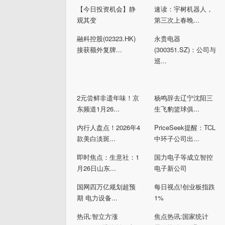
【今日投资机会】静
速读：宇树机器人，
观其变
第三次上春晚...
融科控股(02323.HK)
永贵电器
接获额外复牌...
(300351.SZ)：公司与
巡...
2元尝鲜非遗年味！京
杨鸣辞去辽宁沈阳三
东频道1月26...
生飞豹篮球俱...
内行人盘点！2026年4
PriceSeek提醒：TCL
款美白淡斑...
中环子公司出...
即时焦点：生意社：1
国力电子等成立智控
月26日山东...
电子新公司
国网四万亿规划超预
每日视点!创业板指跌
期 电力设备...
1%
热讯:智立方涨
焦点热讯:国家统计