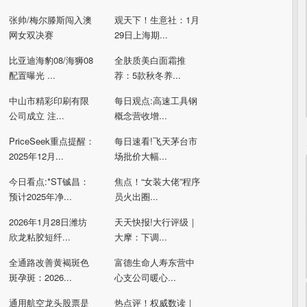
张帅/梅尔滕斯闯入澳
观天下！生意社：1月
网女双决赛
29日上海期...
比亚迪海豹08/海狮08
全肤质美白面霜推
配置曝光 ...
荐：5款秋冬养...
中山市精彩印刷有限
每日观点:高速工具钢
公司成立 注...
概念营收增...
PriceSeek重点提醒：
每日速看!飞天茅台市
2025年12月...
场批价大幅...
今日看点:*ST铖昌：
焦点！“女装大佬”程序
预计2025年净...
员火出圈...
2026年1月28日潍坊
天天快报!大行评级｜
欣龙粘胶短纤...
大摩：下调...
全通路改善黄褐斑色
富德生命人寿东营中
斑孕斑：2026...
心支公司暖心...
通用航空龙头股票是
热点评！权威数读｜