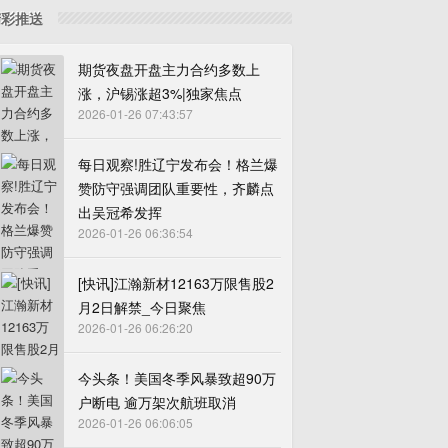
精彩推送
期货夜盘开盘主力合约多数上
涨，沪锡涨超3%|独家焦点
2026-01-26 07:43:57
每日观察!胜辽宁发布会！格兰爆
赞防守强调团队重要性，齐麟点
出吴冠希发挥
2026-01-26 06:36:54
[快讯]江瀚新材12163万限售股2
月2日解禁_今日聚焦
2026-01-26 06:26:20
今头条！美国冬季风暴致超90万
户断电 逾万架次航班取消
2026-01-26 06:06:05