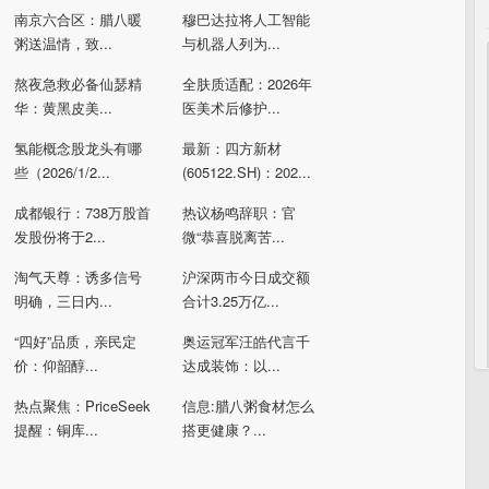
南京六合区：腊八暖
穆巴达拉将人工智能
粥送温情，致...
与机器人列为...
熬夜急救必备仙瑟精
全肤质适配：2026年
华：黄黑皮美...
医美术后修护...
氢能概念股龙头有哪
最新：四方新材
些（2026/1/2...
(605122.SH)：202...
成都银行：738万股首
热议杨鸣辞职：官
发股份将于2...
微“恭喜脱离苦...
淘气天尊：诱多信号
沪深两市今日成交额
明确，三日内...
合计3.25万亿...
“四好”品质，亲民定
奥运冠军汪皓代言千
价：仰韶醇...
达成装饰：以...
热点聚焦：PriceSeek
信息:腊八粥食材怎么
提醒：铜库...
搭更健康？...