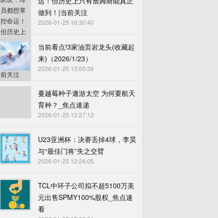
运！但历史上只有詹姆斯能真正
做到！|当前关注
2026-01-25 16:30:40
当前看点!3家油页岩龙头(收藏起
来)（2026/1/23）
2026-01-25 13:00:39
蔓越莓种子遨游太空 为何要航天
育种？_焦点速递
2026-01-25 12:27:12
U23亚洲杯：决赛丢掉4球，李昊
与“最佳门将”失之交臂
2026-01-25 12:24:05
TCL中环子公司拟不超5100万美
元出售SPMY100%股权_焦点速
看