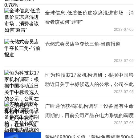
全球信息:低质低价皮凉席混进市场，消
费者该如何“避雷”
2023-07-05
仓储式会员店争夺长三角-当前报道
2023-07-05
恒为科技获17家机构调研：根据中国移
动近日关于中标候选人的公示，公司在此
2023-07-05
次招标的三个标包中均获得了一定的中标
份额，在第1标包和第3标包中均为第一
广哈通信获4家机构调研：设备是有生命
中标候选人、在第2标包为第二中标候选
周期的，目前公司产品在电力系统的调度
人（附调研问答） 全球速读
2023-07-05
平台一般是8-10年，调度终端大约是3-5
年，会有一个更新的周期（附调研问
黄钻送9800成长值（黄钻免费领取500成