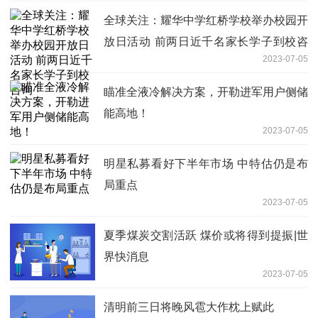
全球关注：耀华中学红桥学校举办校园开
放日活动 前两日近千名家长学子到校咨
2023-07-05
询
瞄准全液冷解决方案，开勒进军用户侧储
能高地！
2023-07-05
明星私募看好下半年市场 中特估仍是布
局重点
2023-07-05
夏季煤炭交割活跃 煤价或将得到提振|世
界快消息
2023-07-05
清明前三日将晚风雹大作枕上赋此