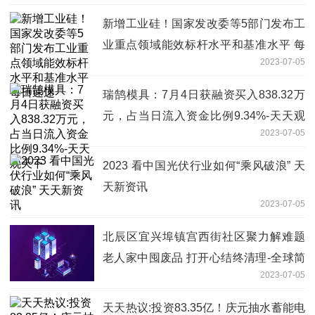
新增工业硅！国家发改委等5部门发布工
业重点领域能效标杆水平和基准水平 每
2023-07-05
日速递
瑞鹄模具：7月4日获融资买入838.32万
元，占当日流入资金比例9.34%-天天观
2023-07-05
天下
2023 看中国光伏行业如何“乘风破浪” 天
天新资讯
2023-07-05
北辰区宜兴埠镇宫西街社区聚力解难题
老人家中囤废品 打开心结终清理-全球简
2023-07-05
讯
天天热议:投资83.35亿！庆元抽水蓄能电