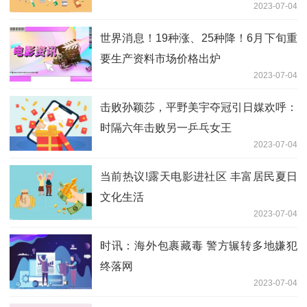
2023-07-04
世界消息！19种涨、25种降！6月下旬重
要生产资料市场价格出炉
2023-07-04
击败孙颖莎，平野美宇夺冠引日媒欢呼：
时隔六年击败另一乒乓女王
2023-07-04
当前热议!露天电影进社区 丰富居民夏日
文化生活
2023-07-04
时讯：海外包裹藏毒 警方辗转多地嫌犯
终落网
2023-07-04