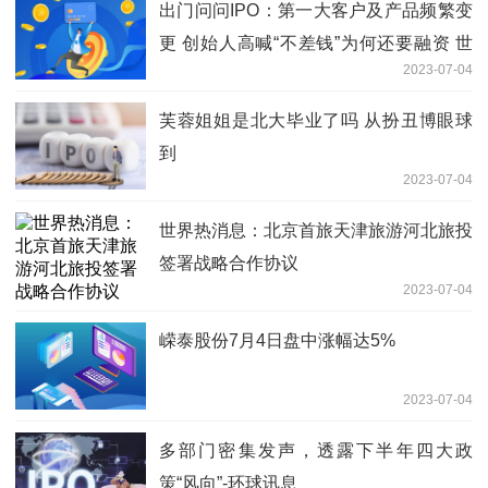
出门问问IPO：第一大客户及产品频繁变
更 创始人高喊“不差钱”为何还要融资 世
2023-07-04
界新消息
芙蓉姐姐是北大毕业了吗 从扮丑博眼球
到
2023-07-04
世界热消息：北京首旅天津旅游河北旅投
签署战略合作协议
2023-07-04
嵘泰股份7月4日盘中涨幅达5%
2023-07-04
多部门密集发声，透露下半年四大政
策“风向”-环球讯息