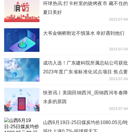
环球热讯:打卡村里的烧烤夜市 藏不住的
夏日美好
2023-07-04
大爷金钢桥附近不慎落水 幸好遇到他们
2023-07-04
成功入选！广东建科院所属总站公司获批
2023年度广东省标准化试点项目 焦点要
2023-07-04
闻
快资讯丨美国田纳西河_田纳西河冬春降
水多的原因
2023-07-04
山西6月19日-25日煤炭均价1080.05元/吨
环比上涨0.7%-环球观天下