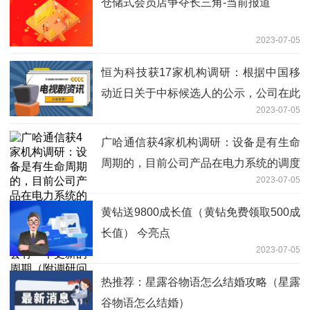
仓储式会员店争夺长三角-当前报道
2023-07-05
恒为科技获17家机构调研：根据中国移
动近日关于中标候选人的公示，公司在此
2023-07-05
次招标的三个标包中均获得了一定的中标
份额，在第1标包和第3标包中均为第一
广哈通信获4家机构调研：设备是有生命
中标候选人、在第2标包为第二中标候选
周期的，目前公司产品在电力系统的调度
人（附调研问答） 全球速读
2023-07-05
平台一般是8-10年，调度终端大约是3-5
年，会有一个更新的周期（附调研问
黄钻送9800成长值（黄钻免费领取500成
答）-报资讯
长值） 今亮点
2023-07-05
热推荐：星露谷物语怎么结婚攻略（星露
谷物语怎么结婚）