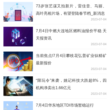
73岁张艺谋又拍新片，雷佳音、马丽、
高叶亮相片场，有望登陆春节档_新消息
2023-07-04
7月4日中燃大连地区燃料油报价平稳 天
天报资讯
2023-07-04
当前焦点!7月4日攀枝花弘普矿业钛精矿
最新报价
2023-07-04
“限玩令”来袭，姚记科技大跌超8%，四
机构净卖出1.66亿元
2023-07-04
7月4日华东地区TDI市场暂稳运行