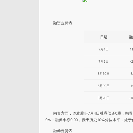
融资走势表
日期
融
7月4日
1
7月3日
-
6月30日
6
6月29日
1
6月28日
-1
融券方面，奥雅股份7月4日融券偿还0股，融券
0%；融券余额0.00，低于历史10%分位水平，处
融券走势表