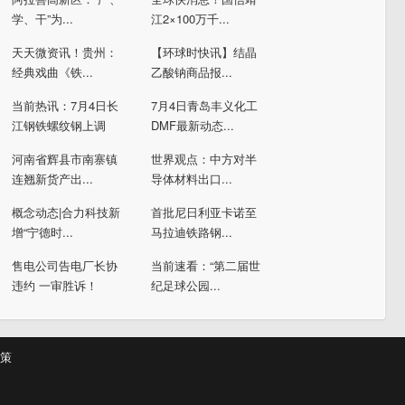
学、干”为...
江2×100万千...
天天微资讯！贵州：
【环球时快讯】结晶
经典戏曲《铁...
乙酸钠商品报...
当前热讯：7月4日长
7月4日青岛丰义化工
江钢铁螺纹钢上调
DMF最新动态...
河南省辉县市南寨镇
世界观点：中方对半
连翘新货产出...
导体材料出口...
概念动态|合力科技新
首批尼日利亚卡诺至
增“宁德时...
马拉迪铁路钢...
售电公司告电厂长协
当前速看：“第二届世
违约 一审胜诉！
纪足球公园...
策