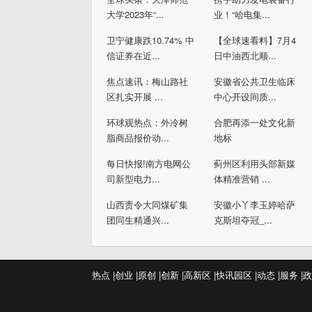
大学2023年“...
业！“哈电集...
卫宁健康跌10.74% 中
【全球速看料】7月4
信证券在近...
日中油西北顺...
焦点速讯：梅山路社
安徽省公共卫生临床
区扎实开展 ...
中心开设间质...
环球观热点：外冷树
合肥再添一处文化新
脂商品报价动...
地标
每日快报!南方电网公
蓟州区利用头部新媒
司新型电力...
体精准营销 ...
山西责令大同煤矿集
安徽小丫李玉婷哈萨
团同生精通兴...
克斯坦夺冠_...
热点 |
创业 |
原创 |
创新 |
高新区 |
快讯
园区 |
动态 |
服务 |
政