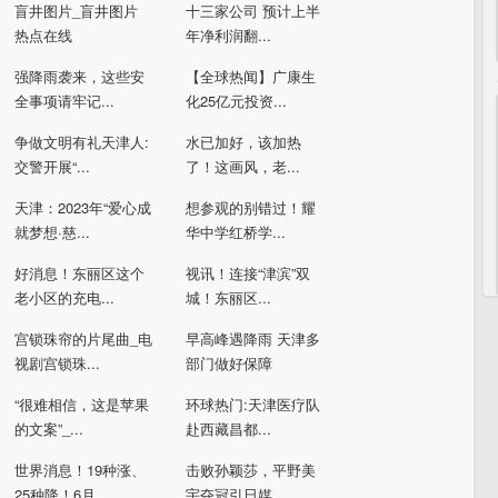
盲井图片_盲井图片
十三家公司 预计上半
热点在线
年净利润翻...
强降雨袭来，这些安
【全球热闻】广康生
全事项请牢记...
化25亿元投资...
争做文明有礼天津人:
水已加好，该加热
交警开展“...
了！这画风，老...
天津：2023年“爱心成
想参观的别错过！耀
就梦想·慈...
华中学红桥学...
好消息！东丽区这个
视讯！连接“津滨”双
老小区的充电...
城！东丽区...
宫锁珠帘的片尾曲_电
早高峰遇降雨 天津多
视剧宫锁珠...
部门做好保障
“很难相信，这是苹果
环球热门:天津医疗队
的文案”_...
赴西藏昌都...
世界消息！19种涨、
击败孙颖莎，平野美
25种降！6月...
宇夺冠引日媒...