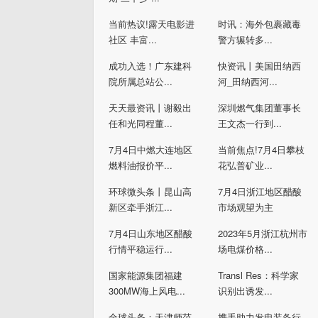
当前热议!露天电影进
时讯：海外包裹藏毒
社区 丰富...
警方辗转多...
成功入选！广东建科
快资讯丨美国田纳西
院所属总站公...
河_田纳西河...
天天最资讯丨谢毅出
深圳燃气集团董事长
任和光同程董...
王文杰一行到...
7月4日中燃大连地区
当前焦点!7月4日攀枝
燃料油报价平...
花弘普矿业...
环球微头条丨昆山高
7月4日浙江地区醋酸
新区牵手浙江...
市场观望为主
7月4日山东地区醋酸
2023年5月浙江杭州市
行情平稳运行...
场电煤价格...
国家能源集团福建
Transl Res：科学家
300MW海上风电...
识别出诱发...
全球头条：天津师范
携手助力发电装备行