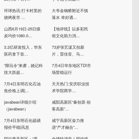
环球热讯:打卡村里的
大爷金钢桥附近不慎
烧烤夜市 ...
落水 幸好遇...
山西6月19日-25日煤
【地评线】以多彩民
炭均价1080.0...
俗文化助力消...
3.2亿研发投入，华东
73岁张艺谋又拍新
医药拿下首...
片，雷佳音、马...
“限玩令”来袭，姚记科
7月4日华东地区TDI市
技大跌超...
场暂稳运行
7月4日东明石化石油
天天热门:安庆职业技
焦价格上调|...
术学院两学...
javabean详细介绍
咸阳高新区“秦创原·创
（javabean）
客高新”...
7月4日东明石化硫磺
咸宁高新区奋力推
报价平稳|讯息
进“产才融合”...
阿拉善高新区：“严、
全球快消息！国信靖