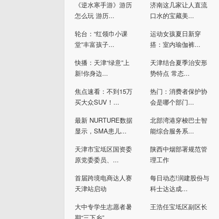
《逆水寒手游》游历
济南这几家让人直流
怎么玩 游历...
口水的宝藏美...
轮台：“红领巾小课
运动女孩夏日新穿
堂”丰富孩子...
搭：室内瑜伽裤...
快播：天津“绿意”上
天津结合夏季治安形
新!你身边...
势特点 常态...
焦点速看：不到15万
热门：消费者保护协
买大众SUV！...
会是哪个部门...
最新 NURTURE数据
北部湾港穿梭巴士智
显示，SMA患儿...
能综合服务系...
天津市宝坻区国资委
陕西中烟部署规范管
原党委委员、...
理工作
首届跨境电商达人赛
每日动态!润建股份与
天津站启动
科士达达成...
大中专学生志愿者暑
王浩任宝坻区副区长
期“三下乡”...