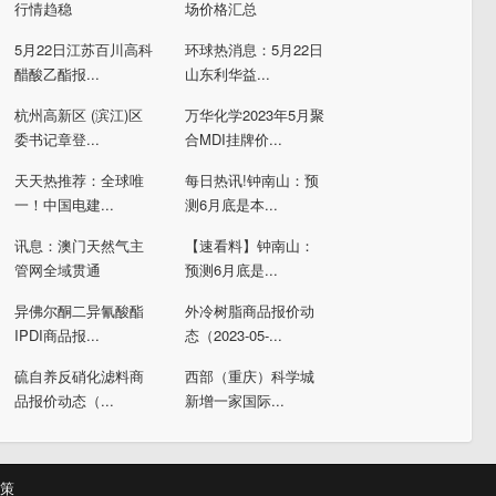
行情趋稳
场价格汇总
5月22日江苏百川高科
环球热消息：5月22日
醋酸乙酯报...
山东利华益...
杭州高新区 (滨江)区
万华化学2023年5月聚
委书记章登...
合MDI挂牌价...
天天热推荐：全球唯
每日热讯!钟南山：预
一！中国电建...
测6月底是本...
讯息：澳门天然气主
【速看料】钟南山：
管网全域贯通
预测6月底是...
异佛尔酮二异氰酸酯
外冷树脂商品报价动
IPDI商品报...
态（2023-05-...
硫自养反硝化滤料商
西部（重庆）科学城
品报价动态（...
新增一家国际...
策