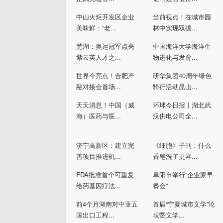
中山火炬开发区企业
当前视点！在城市园
美味鲜：“老...
林中实现双碳...
芜湖：奥运冠军点亮
中国海洋大学海洋生
紫云英人才之...
物进化与发育...
世界今亮点！合肥产
研华集团40周年绿色
融对接会首场...
骑行活动昆山...
天天消息！中国（威
环球今日报丨湖北武
海）医药与医...
汉供电公司全...
济宁高新区：建立完
《细胞》子刊：什么
善项目推进机...
香皂洗了更容...
FDA批准首个可重复
阜阳市举行“企业家早
给药基因疗法...
餐会”
前4个月湖南对中亚五
首届“宁夏城市文学”论
国出口工程...
坛暨文学...