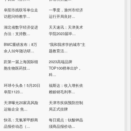
阜阳市残联等单位走
一季度，滁州市经济
访慰问特教学...
运行开局良好...
湖北省数字经济促进
天天速讯：天津美术
办法：支持数...
学院2023届毕...
BMC重磅发布：8万
“我和我求学的城市”主
余人32年随访研...
题教育活...
距第一届上海国际细
2023高端品牌
胞生物医药技...
TOP100榜单出炉，
科...
环球今头条！5月20日
福斯达：收入增长依
阜阳1123...
赖赊销毛利率...
天津曝光20家高风险
天津市疾病预防控制
运输企业 焦...
局正式挂牌
快讯：无氯苯甲醇商
每日观点：钛酸钾晶
品报价动态（...
须商品报价动...