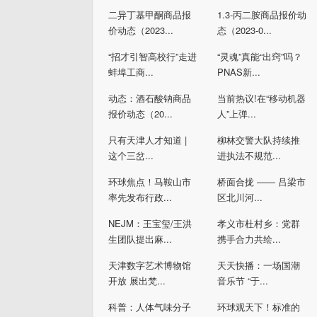
二异丁基甲酮商品报
1.3-丙二胺商品报价动
价动态（2023...
态（2023-0...
“招才引智高校行”走进
“灵魂”真能“出窍”吗？
蚌埠工商...
PNAS新...
动态：酒石酸钠商品
当前热议!在“移动机器
报价动态（20...
人”上弹...
只有天津人才知道 |
柳林交警大队持续推
这个三岔...
进执法不规范...
环球焦点！马鞍山市
桥面合拢 —— 吕梁市
率先发布行政...
区北川河...
NEJM：王宝玺/王洪
孝义市杜村乡：党群
生团队提出麻...
携手合力共绘...
天津数字艺术博物馆
天天快播：一场国潮
开放 展出梵...
音乐节 “于...
科普：人体气味分子
环球观天下！标准的