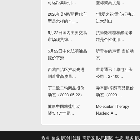
可远距离吸引...
篮球架高度是...
2026年BMW新世代车
“博爱之花”爱心行动走
型是怎样的？_...
进大别山
5月22日国内主要交易
抗癌微核糖核酸纳米
市场现货锌...
粒是个性化用...
5月22日中化弘润油品
听青春的声音 当前动
报价下滑
态
西藏自治区推动先进
世界通讯！华电汕头
制造业高质量...
公司：2×100...
丁二酸二钠商品报价
异辛醇/辛醇商品报价
动态（2023-05-22）
动态（2023-...
健康中国减盐行动
Molecular Therapy
暨“5.17”世界...
Nucleic A...
热点 |
创业 |
原创 |
创新 |
高新区 |
快讯
园区 |
动态 |
服务 |
政