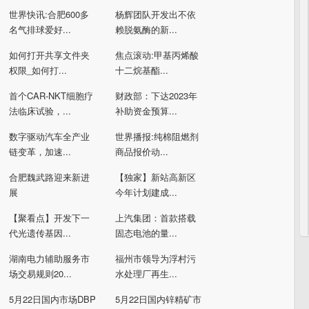
世界快讯:合肥600多
杨辉团队开发出不依
名气排球爱好...
赖脱氨酶的新...
如何打开共享文件夹
焦点滚动:甲基丙烯酸
权限_如何打...
十二烷基酯...
首个CAR-NKT细胞疗
财政部：下达2023年
法临床试验，...
补助资金预算...
数字驱动汽车全产业
世界播报:纯棉阻燃剂
链变革，加速...
商品报价动...
合肥魏武路迎来新进
【独家】新站高新区
展
今年计划建成...
【聚看点】开发下一
上汽集团：首款搭载
代光遗传基因...
固态电池的量...
湖南电力辅助服务市
福州市领导为浮村污
场交易规则20...
水处理厂再生...
5月22日国内市场DBP
5月22日国内锌精矿市