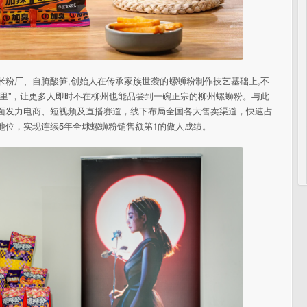
米粉厂、自腌酸笋,创始人在传承家族世袭的螺蛳粉制作技艺基础上,不
子里”，让更多人即时不在柳州也能品尝到一碗正宗的柳州螺蛳粉。与此
全面发力电商、短视频及直播赛道，线下布局全国各大售卖渠道，快速占
地位，实现连续5年全球螺蛳粉销售额第1的傲人成绩。