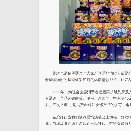
此次也是希望通过与大家所喜爱的情歌天后梁
希望螺蛳粉的味道像梁静茹的温暖情歌那样，让好
2020年，为让全世界消费者近距离接触品牌
下渠道，产品远销欧美、澳洲、新西兰、中东等40余
头，三次上瘾”，是消费者对好欢螺产品的认可，也
在梁静茹当我们谈论爱情演唱会上海站，好欢
阵，与现场将近两万名观众一起狂欢。带给众多粉