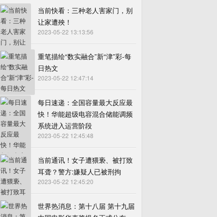
当前快看：三种老人害家门，别
让家遭殃！
2023-05-22 13:13:56
重笔描绘“数实融合”新“津”彩-每
日热文
2023-05-22 12:47:14
每日速递：全国容量最大反应最
快！华能超级电容混合储能调频
系统进入运营阶段
2023-05-22 12:45:48
当前通讯！女子遭猥亵、被打致
耳聋？警方:嫌疑人已被刑拘
2023-05-22 12:45:20
世界热消息：第十八届 第十九届