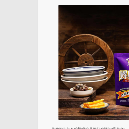
作为柳州知名的螺蛳粉品牌好欢螺的“掌舵者”、