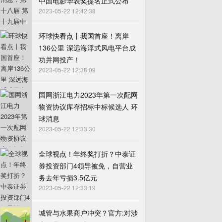
中国电影华表奖提名正式公布
2023-05-22 12:42:38
环球快看点丨我国首座！离岸
136公里 深远海浮式风电平台成
功并网投产！
2023-05-22 12:38:09
国网浙江电力2023年第一次配网
物资协议库存招标中标候选人 环
球消息
2023-05-22 12:33:30
全球视点！年终奖打折？中泰证
券投资部门4领导被免，自营业
务去年亏损3.5亿元
2023-05-22 12:33:19
城管与水果商户冲突？官方:对涉