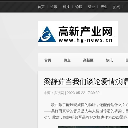
首页
资讯
科技
论坛
综合
产业
热点
首页
热点
高新区
快讯
梁静茹当我们谈论爱情演唱
来源：实况网 | 2023-05-22 17:39:32 |
歌曲除了能展现旋律的动听，还能传达什么？近
——美好而真挚的音乐是人与人情感传递的桥梁，因
动”。此次，螺蛳粉领军品牌好欢螺也作为2023