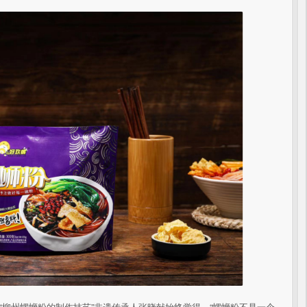
“柳州螺蛳粉的制作技艺”非遗传承人张晓献始终觉得，“螺蛳粉不是一个