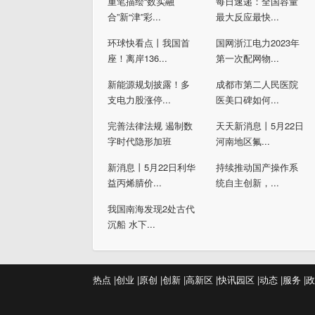
重笔描绘“数实融
每日速递：全国容量
合”新“津”彩...
最大反应最快...
环球快看点丨我国首
国网浙江电力2023年
座！离岸136...
第一次配网物...
新能源规划披露！多
成都市第二人民医院
支电力股涨停...
医美口碑如何...
完善法律法规 遏制数
天天新消息丨5月22日
字时代隐形加班
河南地区氟...
新消息丨5月22日利华
持续推动国产操作系
益丙烯腈价...
统自主创新，...
我国南海发现2处古代
沉船 水下...
热点 |
创业 |
原创 |
创新 |
高新区 |
快讯
园区 |
动态 |
服务 |
政