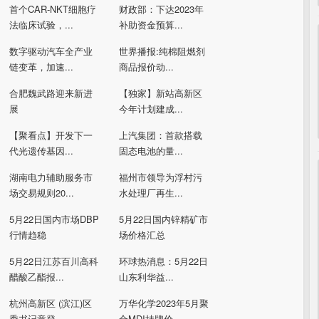
首个CAR-NKT细胞疗
财政部：下达2023年
法临床试验，...
补助资金预算...
数字驱动汽车全产业
世界播报:纯棉阻燃剂
链变革，加速...
商品报价动...
合肥魏武路迎来新进
【独家】新站高新区
展
今年计划建成...
【聚看点】开发下一
上汽集团：首款搭载
代光遗传基因...
固态电池的量...
湖南电力辅助服务市
福州市领导为浮村污
场交易规则20...
水处理厂再生...
5月22日国内市场DBP
5月22日国内锌精矿市
行情趋稳
场价格汇总
5月22日江苏百川高科
环球热消息：5月22日
醋酸乙酯报...
山东利华益...
杭州高新区 (滨江)区
万华化学2023年5月聚
委书记章登...
合MDI挂牌价...