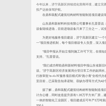
今年以来，济宁高新区持续优化营商环境，建立完
投产达效保驾护航。
在鼎和装配式建筑结构材料智能制造项目建设
山东鼎和新材料科技有限公司董事长孔晋晋说：“
设备陆续进场，目前进场设备只来了三分之一，试生
为更好地服务项目建设，济宁高新区建立“一个
一”项目推进机制，每个项目都设专人负责，深入项
“项目申报从开始立项到施工许可下完，在很
支持。”孔晋晋说。
“我们成功帮助鼎和新材料项目申报山东省新
设。”济宁高新区经济发展局分管日常工作的副局
行政审批“e+4+N”服务项目模式和“跑小青”全
至目前，已采取告知承诺制、容缺办理等方式为42个
据了解，鼎和装配式建筑结构材料智能制造项目总
计办公楼，同时改造提升原有1.35万平方米厂房
一体的智能化工业园区，项目建成后可年产3万吨装
200人。