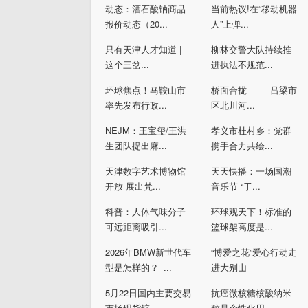
动态：酒石酸钠商品
当前热议!在“移动机器
报价动态（20...
人”上弹...
只有天津人才知道 |
柳林交警大队持续推
这个三岔...
进执法不规范...
环球焦点！马鞍山市
桥面合拢 —— 吕梁市
率先发布行政...
区北川河...
NEJM：王宝玺/王洪
孝义市杜村乡：党群
生团队提出麻...
携手合力共绘...
天津数字艺术博物馆
天天快播：一场国潮
开放 展出梵...
音乐节 “于...
科普：人体气味分子
环球观天下！标准的
可远距离吸引...
篮球架高度是...
2026年BMW新世代车
“博爱之花”爱心行动走
型是怎样的？_...
进大别山
5月22日国内主要交易
抗癌微核糖核酸纳米
市场现货锌...
粒是个性化用...