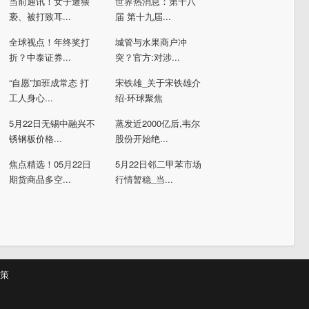
当前通讯！女子遭猥
世界热消息：第十八
亵、被打致耳...
届 第十九届...
全球视点！年终奖打
城管与水果商户冲
折？中泰证券...
突？官方:对涉...
“自愿”加班成常态 打
宋铁雄_关于宋铁雄介
工人身心...
绍-环球聚焦
5月22日无锡中融兴不
蒸发近2000亿后,韦尔
锈钢板价格...
股份开始绝...
焦点精选！05月22日
5月22日邻二甲苯市场
期货商品多空...
行情暂稳_当...
策