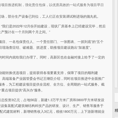
善项目推进机制，强化责任包保，以优质高效的一站式服务为项目早日
现场，部分生产设备已到位，工人们正在安装调试刚进场的抛丸机。
我们是2022年12月份开始建设，现状厂房基本上已经建设完毕，然后
产预计在一个月到两个月之间。”
项目、一名包保责任人、一个责任部门、一张图表、一抓到底”的“五个
目现场查症结、破难题、抓进度，助推项目建设跑出“加速度”。
短的时间内就给我们办理了。同时，高新区也在金融对接上给予了一定的
旧动能转换优选项目，提前获得各项要素支持，保障了项目的顺利建
长、高端装备产业园管委会书记王继臣介绍，同时在项目推进中全面推广
程代办服务，为工程建设项目提供全流程、全方位、全周期的一站式服务。截
重点项目提供“高兴办”服务。
投资3亿元，占地56亩，新建1.3万平方米厂房和3800平方米研发设
，建设集装配式建筑钢结构科技产品的研发、设计、生产、销售等服务于
配式建筑材料，新增销售收入3亿元，税收1800万元，上下游新增就业