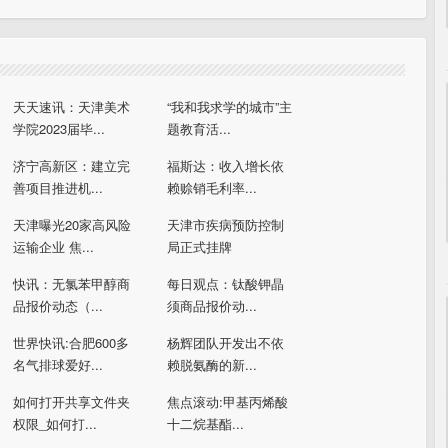
天天速讯：天津美术
“我和我求学的城市”主
学院2023届毕...
题教育活...
济宁高新区：建立完
福斯达：收入增长依
善项目推进机...
赖赊销毛利率...
天津曝光20家高风险
天津市疾病预防控制
运输企业 焦...
局正式挂牌
快讯：无氯苯甲醇商
每日观点：钛酸钾晶
品报价动态（...
须商品报价动...
世界快讯:合肥600多
杨辉团队开发出不依
名气排球爱好...
赖脱氨酶的新...
如何打开共享文件夹
焦点滚动:甲基丙烯酸
权限_如何打...
十二烷基酯...