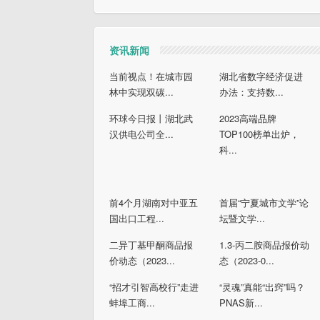
资讯新闻
当前视点！在城市园
湖北省数字经济促进
林中实现双碳...
办法：支持数...
环球今日报丨湖北武
2023高端品牌
汉供电公司全...
TOP100榜单出炉，
科...
前4个月湖南对中亚五
首届“宁夏城市文学”论
国出口工程...
坛暨文学...
二异丁基甲酮商品报
1.3-丙二胺商品报价动
价动态（2023...
态（2023-0...
“招才引智高校行”走进
“灵魂”真能“出窍”吗？
蚌埠工商...
PNAS新...