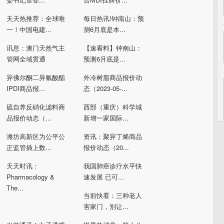
天天热推荐：全球唯
每日热讯!钟南山：预
一！中国电建...
测6月底是本...
讯息：澳门天然气主
【速看料】钟南山：
管网全域贯通
预测6月底是...
异佛尔酮二异氰酸酯
外冷树脂商品报价动
IPDI商品报...
态（2023-05-...
硫自养反硝化滤料商
西部（重庆）科学城
品报价动态（...
新增一家国际...
潍坊高新区为公平公
资讯：聚异丁烯商品
正监管插上数...
报价动态（20...
天天时讯：
我国肺癌诊疗水平快
Pharmacology &
速发展 已可...
The...
当前快看：三种老人
害家门，别让...