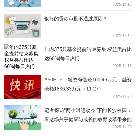
2025-11-15
银行的贷款审批不通过原因？
2025-11-15
年内375只基金提前结束募集 权益类占比
达60%|每日热门
2025-11-15
A50ETF：融资净偿还161.46万元，融资
余额1836.33万元（11-27）
2025-11-28
记者探访“两小时运动令”下的长沙校园，
看这场关乎健康与成长的教育改革带来的
2025-11-28
新变化——每天玩够2小时，吃饭香睡眠