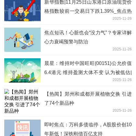
新华指数|11月25日山东港口原油现货价
格指数较前一交易日下跌1.39%_焦点热
2025-11-26
门
焦点短讯！心脏也会“没力气”？专家详解
心力衰竭预警与防治
2025-11-26
晨星：维持对中国旺旺(00151)公允价值
6.4港元 维持盈测大体不变 认为被低估|
2025-11-26
焦点速讯
【热闻】郑州和成都开展植物交换 引进
了74个新品种
2025-11-26
即时焦点：万科多债临停，A股股价创10
年新低！深铁刚借百亿支持