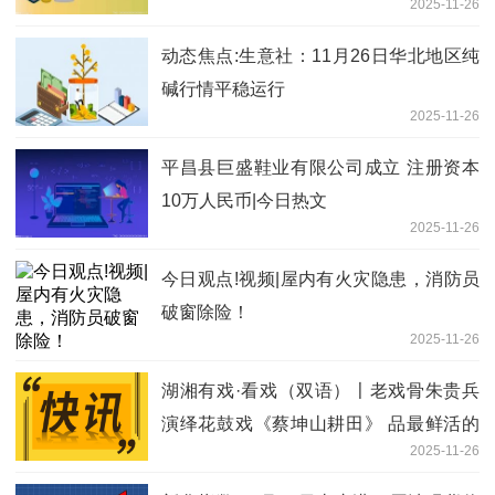
2025-11-26
动态焦点:生意社：11月26日华北地区纯
碱行情平稳运行
2025-11-26
平昌县巨盛鞋业有限公司成立 注册资本
10万人民币|今日热文
2025-11-26
今日观点!视频|屋内有火灾隐患，消防员
破窗除险！
2025-11-26
湖湘有戏·看戏（双语）〡老戏骨朱贵兵
演绎花鼓戏《蔡坤山耕田》 品最鲜活的
2025-11-26
湖湘烟火 快消息