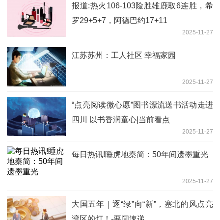
报道:热火106-103险胜雄鹿取6连胜，希
罗29+5+7，阿德巴约17+11
2025-11-27
江苏苏州：工人社区 幸福家园
2025-11-27
“点亮阅读微心愿”图书漂流送书活动走进
四川 以书香润童心|当前看点
2025-11-27
每日热讯!睡虎地秦简：50年间遗墨重光
2025-11-27
大国五年｜逐“绿”向“新”，塞北的风点亮
湾区的灯！-要闻速递