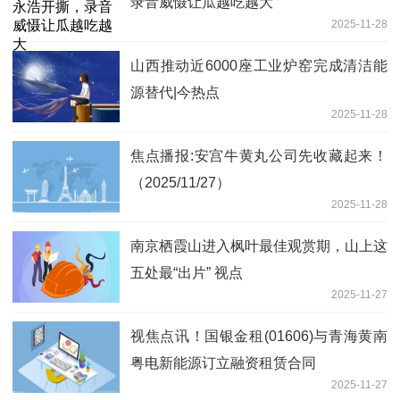
录音威慑让瓜越吃越大
2025-11-28
山西推动近6000座工业炉窑完成清洁能
源替代|今热点
2025-11-28
焦点播报:安宫牛黄丸公司先收藏起来！
（2025/11/27）
2025-11-28
南京栖霞山进入枫叶最佳观赏期，山上这
五处最“出片” 视点
2025-11-27
视焦点讯！国银金租(01606)与青海黄南
粤电新能源订立融资租赁合同
2025-11-27