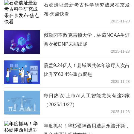
好胖墩少 热资讯
石峁遗址最新考古科学研究成果在京发
布-焦点快看
2025-11-28
俄勒冈不敌克雷顿大学，林葳NCAA生涯
首次被DNP未能出场
2025-11-28
覆盖9.24亿人！县域医共体年诊疗人次占
比升至63.4%-重点聚焦
2025-11-28
每日热议!上市AI人工智能龙头有这3家
（2025/11/27）
2025-11-28
年度抓马！华杉硬捧西贝遭罗永浩开撕，