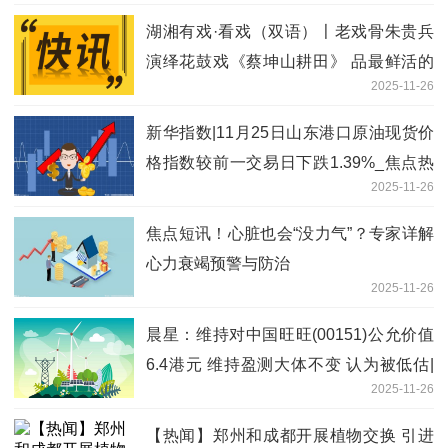
湖湘有戏·看戏（双语）〡老戏骨朱贵兵
演绎花鼓戏《蔡坤山耕田》 品最鲜活的
2025-11-26
湖湘烟火 快消息
新华指数|11月25日山东港口原油现货价
格指数较前一交易日下跌1.39%_焦点热
2025-11-26
门
焦点短讯！心脏也会“没力气”？专家详解
心力衰竭预警与防治
2025-11-26
晨星：维持对中国旺旺(00151)公允价值
6.4港元 维持盈测大体不变 认为被低估|
2025-11-26
焦点速讯
【热闻】郑州和成都开展植物交换 引进