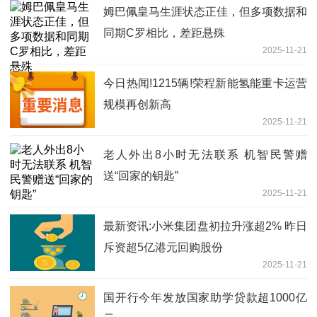
姆巴佩皇马生涯状态正佳，但多项数据和
同期C罗相比，差距悬殊
2025-11-21
今日热闻!1215辆!荣程新能氢能重卡运营
规模再创新高
2025-11-21
老人外出8小时无法联系 机智民警赠
送“回家的钥匙”
2025-11-21
最新资讯:小米集团盘初拉升涨超2% 昨日
斥资超5亿港元回购股份
2025-11-21
国开行今年发放国家助学贷款超1000亿