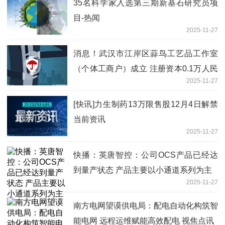
35名科学家入选第三期新基石研究员项
目-热闻
2025-11-27
消息！武汉市江岸区蒜鸟工艺品工作室
（个体工商户）成立 注册资本0.1万人民
2025-11-27
币
[快讯]力生制药13万限售股12月4日解禁
当前资讯
2025-11-27
快播：英唐智控：公司OCS产品已经达
到量产状态 产品主要以小通道系列为主
2025-11-27
南方电网望谟供电局：配电自动化构筑智
能电网 远程运维赋能高效配电 视焦点讯