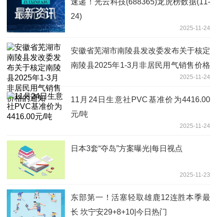
速递！光云科技(688365)龙虎榜数据(11-
24)
2025-11-24
安徽省芜湖市南陵县发改委发布关于核定
南陵县2025年1-3月非居民用气销售价格
2025-11-24
的通知
11月24日生意社PVC基准价为4416.00
元/吨
2025-11-24
日本3套“夺岛”方案曝光|每日视点
2025-11-23
东部第一！活塞轻取雄鹿12连胜本季最
长 坎宁安29+8+10|今日热门