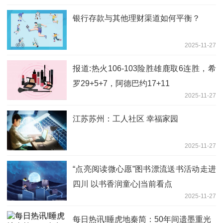
银行存款与其他理财渠道如何平衡？
2025-11-27
报道:热火106-103险胜雄鹿取6连胜，希
罗29+5+7，阿德巴约17+11
2025-11-27
江苏苏州：工人社区 幸福家园
2025-11-27
“点亮阅读微心愿”图书漂流送书活动走进
四川 以书香润童心|当前看点
2025-11-27
每日热讯!睡虎地秦简：50年间遗墨重光