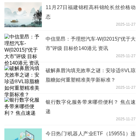
11月27日福建锦程高科锦纶长丝价格动
态
2025-11-27
中信里昂：予理想汽车-W(02015)“优于大
市”评级 目标价140港元 资讯
2025-11-27
破解鼻唇沟填充效率之谜：安珍适®VL琼
脂糖如何重塑精准美学新标准？
2025-11-27
银行数字化服务带来哪些便利？ 焦点速
递
2025-11-27
今日热门!机器人产业ETF（159551）连