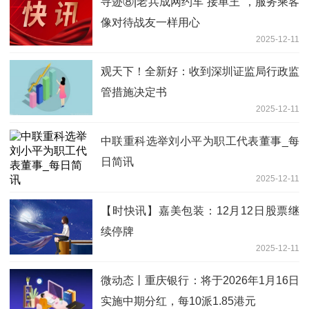
寻迹⑧|老兵成网约车“接单王”，服务乘客
像对待战友一样用心
2025-12-11
观天下！全新好：收到深圳证监局行政监
管措施决定书
2025-12-11
中联重科选举刘小平为职工代表董事_每
日简讯
2025-12-11
【时快讯】嘉美包装：12月12日股票继
续停牌
2025-12-11
微动态丨重庆银行：将于2026年1月16日
实施中期分红，每10派1.85港元