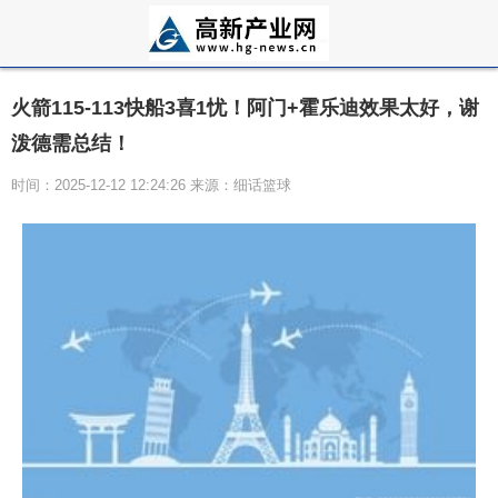
火箭115-113快船3喜1忧！阿门+霍乐迪效果太好，谢
泼德需总结！
时间：2025-12-12 12:24:26 来源：细话篮球