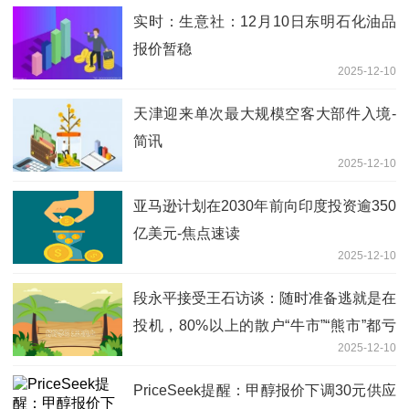
实时：生意社：12月10日东明石化油品
报价暂稳
2025-12-10
天津迎来单次最大规模空客大部件入境-
简讯
2025-12-10
亚马逊计划在2030年前向印度投资逾350
亿美元-焦点速读
2025-12-10
段永平接受王石访谈：随时准备逃就是在
投机，80%以上的散户“牛市”“熊市”都亏
2025-12-10
钱
PriceSeek提醒：甲醇报价下调30元供应