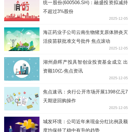
统一股份(600506.SH)：融盛投资拟减持
不超过3%股份
2025-12-05
海正药业子公司云南生物猪支原体肺炎灭
活疫苗获批准文号批件 焦点滚动
2025-12-05
湖州鼎晖产投具智创业投资基金成立 出
资额10亿-焦点资讯
2025-12-05
焦点速讯：央行公开市场开展1398亿元7
天期逆回购操作
2025-12-05
城发环境：公司近年来现金分红比例及额
度均保持了稳中有升的趋势