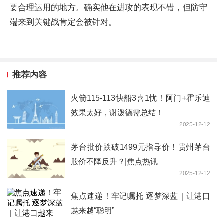
要合理运用的地方。确实他在进攻的表现不错，但防守
端来到关键战肯定会被针对。
推荐内容
火箭115-113快船3喜1忧！阿门+霍乐迪
效果太好，谢泼德需总结！
2025-12-12
茅台批价跌破1499元指导价！贵州茅台
股价不降反升？|焦点热讯
2025-12-12
焦点速递！牢记嘱托 逐梦深蓝｜让港口
越来越“聪明”