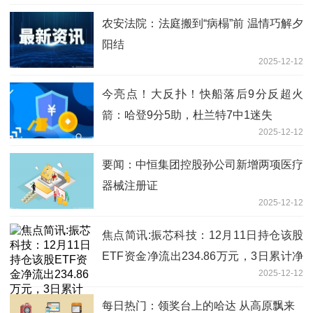
农安法院：法庭搬到“病榻”前 温情巧解夕
阳结
2025-12-12
今亮点！大反扑！快船落后9分反超火
箭：哈登9分5助，杜兰特7中1迷失
2025-12-12
要闻：中恒集团控股孙公司新增两项医疗
器械注册证
2025-12-12
焦点简讯:振芯科技：12月11日持仓该股
ETF资金净流出234.86万元，3日累计净
2025-12-12
流出63.98万元
每日热门：领奖台上的哈达 从高原飘来