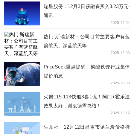
瑞星股份：12月3日获融资买入3.23万元-
通讯
2025-12-04
热门:斯瑞新材：公司目前主要客户有蓝
箭航天、深蓝航天等
2025-12-03
PriceSeek重点提醒：磷酸铁锂行业集体
提价消息
2025-12-03
火箭115-113快船3喜1忧！阿门+霍乐迪
效果太好，谢泼德需总结！
2025-12-12
生意社：12月12日昌吉市场兰炭价格持