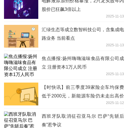
电解液添加剂价格暴涨，2只龙头股年内
股价已狂飙3倍以上
2025-11-13
汇绿生态等成立数智科技公司，含集成电
路业务 当前看点
2025-11-13
焦点播报:扬州嗨嗨滋味食品有限公司成
立 注册资本1万人民币
2025-11-13
【时快讯】前三季度39家险企车均保费
低于2000元，新能源车险仍未走出高价
2025-11-12
区间
西班牙队取消征召亚马尔 巴萨“先斩后
奏”惹争议