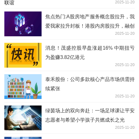
2025-11-20
焦点热门:A股房地产服务概念股拉升，我
爱我家拉升封板！港股内房股拉升，融创
2025-11-20
中国涨超7%，碧桂园涨超5%，远洋集团
涨超4%
消息！茂盛控股早盘涨超16% 中期扭亏
为盈赚3.82亿港元
2025-11-20
泰禾股份：公司多款核心产品市场供需持
续紧张
2025-11-20
绿茵场上的双向奔赴：一场足球课让平安
志愿者与希望小学孩子共燃成长之光
2025-11-20