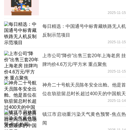
2025-11-15
每日精选：中国通号中标青藏铁路无人机
反制示范项目
2025-11-15
上市公司“降价”出售三套20年上海老房 挂
牌均价4.6万元/平方米 重点聚焦
2025-11-15
神舟二十号航天员陈冬安全出舱。他是首
位在轨驻留总时长超过400天的中国航天
2025-11-14
员，也是目前空间出舱活动次数最多的中
国航天员
镇江市启动重污染天气黄色预警-焦点热
闻
2025-11-14