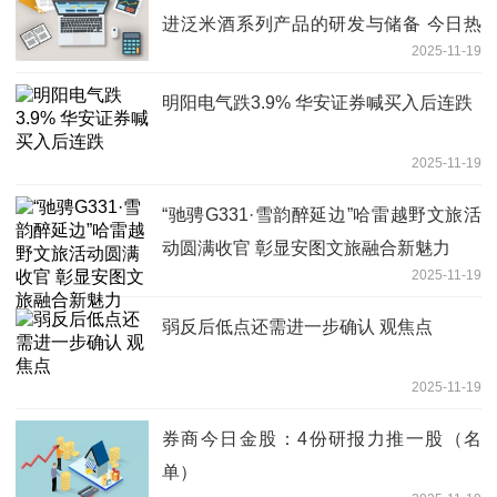
进泛米酒系列产品的研发与储备 今日热
2025-11-19
门
明阳电气跌3.9% 华安证券喊买入后连跌
2025-11-19
“驰骋G331·雪韵醉延边”哈雷越野文旅活
动圆满收官 彰显安图文旅融合新魅力
2025-11-19
弱反后低点还需进一步确认 观焦点
2025-11-19
券商今日金股：4份研报力推一股（名
单）