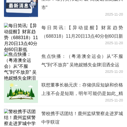
市”
2025-11-20
每日简讯:【异动提醒】财富趋势
（688318）11月20日13点40分创60日新
2025-11-20
低
焦点快播：（粤港澳全运会）从“不服
气”到“不放弃” 吴艳妮憾失金牌泪洒全运
2025-11-20
联想董事长杨元庆：存储供应短缺和价格
上涨不会是短期，明年可能仍是如此_精
2025-11-20
选
警校携手话团结！鹿州监狱警察走进罗城
中学联谊