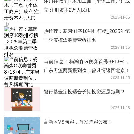
沐川县代军竹木加工点（个体工商户）成
立 注册资本2万人民币
2025-11-15
热推荐：基因测序10强排行榜_2025年第
二季度概念股票营收排名
2025-11-15
当前信息：杨瀚森G联赛首秀8+13+4，
广东男篮两新援到位，曾凡博返回北京！
2025-11-15
银行基金定投适合长期投资还是短期？
2025-11-15
高新区VS句容，首发阵容公布！