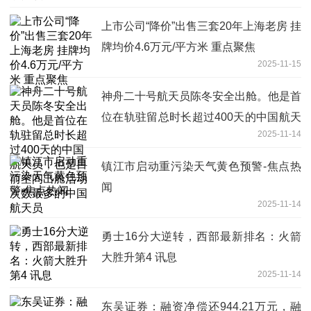
上市公司“降价”出售三套20年上海老房 挂
牌均价4.6万元/平方米 重点聚焦
2025-11-15
神舟二十号航天员陈冬安全出舱。他是首
位在轨驻留总时长超过400天的中国航天
2025-11-14
员，也是目前空间出舱活动次数最多的中
国航天员
镇江市启动重污染天气黄色预警-焦点热
闻
2025-11-14
勇士16分大逆转，西部最新排名：火箭
大胜升第4 讯息
2025-11-14
东吴证券：融资净偿还944.21万元，融