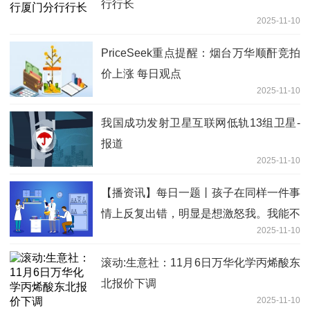
行行长
2025-11-10
PriceSeek重点提醒：烟台万华顺酐竞拍
价上涨 每日观点
2025-11-10
我国成功发射卫星互联网低轨13组卫星-
报道
2025-11-10
【播资讯】每日一题丨孩子在同样一件事
情上反复出错，明显是想激怒我。我能不
2025-11-10
能发脾气？
滚动:生意社：11月6日万华化学丙烯酸东
北报价下调
2025-11-10