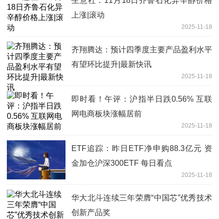
生意社：11月18日齐鲁石化异辛醇价格
上涨|滚动
2025-11-18
齐翔腾达：预计四季度主要产品盈利水平
有望环比提升|最新快讯
2025-11-18
即时看！午评：沪指半日跌0.56% 互联
网电商板块涨幅居前
2025-11-18
ETF追踪：昨日ETF净申购88.3亿元 资
金加仓沪深300ETF 每日看点
2025-11-18
华大北斗连续三年荣膺“中国芯”优秀技术
创新产品奖