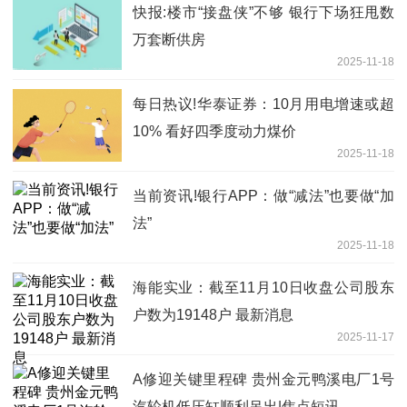
快报:楼市“接盘侠”不够 银行下场狂甩数
万套断供房
2025-11-18
每日热议!华泰证券：10月用电增速或超
10% 看好四季度动力煤价
2025-11-18
当前资讯!银行APP：做“减法”也要做“加
法”
2025-11-18
海能实业：截至11月10日收盘公司股东
户数为19148户 最新消息
2025-11-17
A修迎关键里程碑 贵州金元鸭溪电厂1号
汽轮机低压缸顺利吊出|焦点短讯