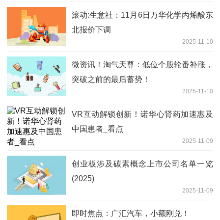
滚动:生意社：11月6日万华化学丙烯酸东
北报价下调
2025-11-10
微资讯！淘气天尊：低位个股轮番补涨，
突破之前的最后蓄势！
2025-11-10
VR互动解锁创新！诺华心肾药加速惠及
中国患者_看点
2025-11-09
创业板涉及碳素概念上市公司名单一览
(2025)
2025-11-09
即时焦点：广汇汽车，小额刚兑！