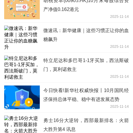
胡桃资本(00905.HK)10月末每股综合资
产净值0.162港元
2025-11-14
微速讯：新华健康｜这些习惯正让你的血
糖飙升
2025-11-14
特立尼达和多巴哥1-1牙买加，西法斯破
门，莫利诺救主
2025-11-14
今日快看!新华社权威快报丨10月国民经
济保持总体平稳、稳中有进发展态势
2025-11-14
勇士16分大逆转，西部最新排名：火箭
大胜升第4 讯息