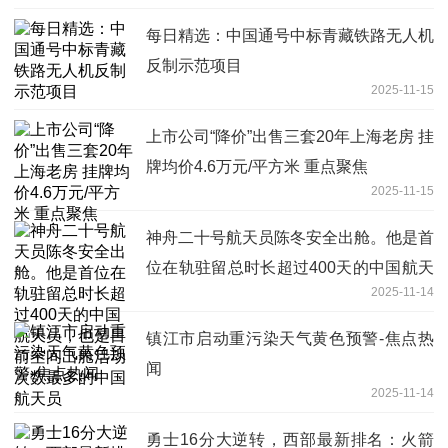
每日精选：中国通号中标青藏铁路无人机
反制示范项目
2025-11-15
上市公司“降价”出售三套20年上海老房 挂
牌均价4.6万元/平方米 重点聚焦
2025-11-15
神舟二十号航天员陈冬安全出舱。他是首
位在轨驻留总时长超过400天的中国航天
2025-11-14
员，也是目前空间出舱活动次数最多的中
国航天员
镇江市启动重污染天气黄色预警-焦点热
闻
2025-11-14
勇士16分大逆转，西部最新排名：火箭