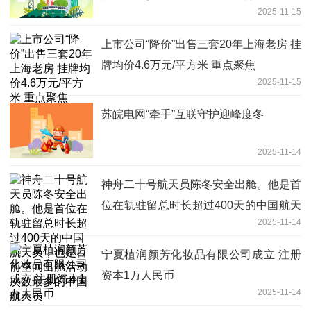
2025-11-15
上市公司“降价”出售三套20年上海老房 挂
牌均价4.6万元/平方米 重点聚焦
2025-11-15
苏皖电网“牵手”互联守护迎峰度冬
2025-11-14
神舟二十号航天员陈冬安全出舱。他是首
位在轨驻留总时长超过400天的中国航天
2025-11-14
员，也是目前空间出舱活动次数最多的中
国航天员
宁夏植润颜芳化妆品有限公司成立 注册
资本1万人民币
2025-11-14