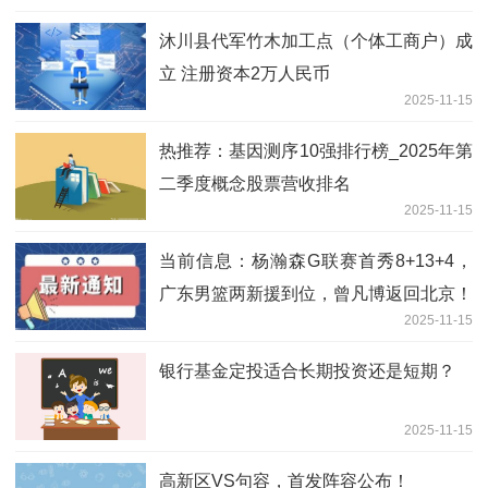
沐川县代军竹木加工点（个体工商户）成
立 注册资本2万人民币
2025-11-15
热推荐：基因测序10强排行榜_2025年第
二季度概念股票营收排名
2025-11-15
当前信息：杨瀚森G联赛首秀8+13+4，
广东男篮两新援到位，曾凡博返回北京！
2025-11-15
银行基金定投适合长期投资还是短期？
2025-11-15
高新区VS句容，首发阵容公布！