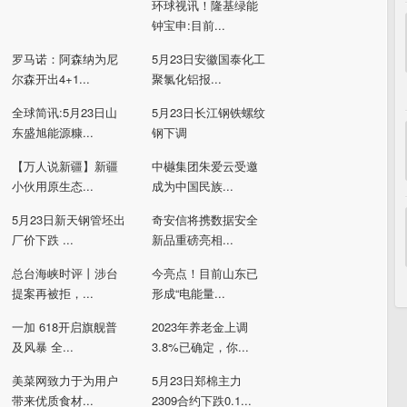
环球视讯！隆基绿能
钟宝申:目前...
罗马诺：阿森纳为尼
5月23日安徽国泰化工
尔森开出4+1...
聚氯化铝报...
全球简讯:5月23日山
5月23日长江钢铁螺纹
东盛旭能源糠...
钢下调
【万人说新疆】新疆
中樾集团朱爱云受邀
小伙用原生态...
成为中国民族...
5月23日新天钢管坯出
奇安信将携数据安全
厂价下跌 ...
新品重磅亮相...
总台海峡时评丨涉台
今亮点！目前山东已
提案再被拒，...
形成“电能量...
一加 618开启旗舰普
2023年养老金上调
及风暴 全...
3.8%已确定，你...
美菜网致力于为用户
5月23日郑棉主力
带来优质食材...
2309合约下跌0.1...