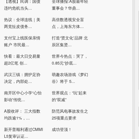
【透视】民调：国债
全球播报:A股最年轻
违约危机当头...
董事会？华鼎...
热议：全球连线｜美
高倍数透视安全盲
两党扯皮债务...
点，上海东方体...
支付宝上线医保亲情
打造“贤文化”品牌 北
账户 市民最...
辰区集贤...
快看：最大日交易量
世界今热点：哭了，
超2亿笔 创...
0.85元“抄底...
武汉三镇：拥护足协
萌趣农场游戏《梦幻
决定，内部处...
谷》将于 5...
南开区中心小学“心怡
世界观点：“玩”起来
影动”传统...
的“双减”
A股收评： 三大指数
防范风电事故发生之
均跌逾1%，...
25项重点要求
新开普顺利通过CMMI
成功登顶！
L5复审认证...