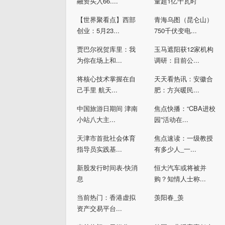
融资买入66....
量超1亿千瓦时
【世界聚看点】西部
青海乌图（昆仑山）
创业：5月23...
750千伏变电...
贾巴尔祝贺库里：我
玉马遮阳获12家机构
为你在场上和...
调研：目前公...
将核心技术掌握在自
天天看热讯：安徽合
己手里 航天...
肥：方兴暖民...
中国旅游日期间 津南
焦点快播：“CBA进校
小站八大主...
园”活动在...
天津市首批社会体育
焦点速读：一级教授
指导员实践基...
有多少人_一...
新股发行时间表-快消
恒大汽车或将被并
息
购？知情人士称...
当前热门：香港虚拟
羡阳春_羡
资产交易平台...