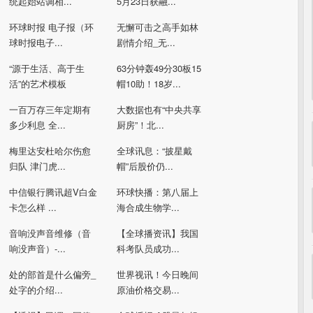
统起始站调相...
5月23日获融...
环球时报 电子报（环
无懈可击之高手如林
球时报电子...
剧情介绍_无...
“源于生活、高于生
63分钟轰49分30板15
活”的艺术模板
帽10助！18岁...
一百万存三年定期有
大数据也有“中央共享
多少利息 全...
厨房”！北...
梅里达安杜哈尔伤愈
全球讯息：“披星戴
归队 津门虎...
帽”后股价仍...
中信银行腾讯超V白金
环球快播：第八届上
卡怎么样 ...
海合成生物学...
音响没声音维修（音
【全球播资讯】我国
响没声音）-...
科考队员成功...
处的部首是什么偏旁_
世界视讯！今日晚间
处字的介绍...
原油价格交易...