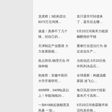
龙虎榜｜3机构卖出
首只退市可转债来
8373万元鸿博...
了，退市后去哪...
速递！真挣不了几个
5月23日河南禾力能源
钱，但自己的...
糠醛报价平稳
天津制定产业图谱 大
重拳打击违法行为 保
力发展新能...
证农业生产...
焦点简讯:物理灭虫 环
当前动态:5月23日焦
保种植
作民利冰晶石...
热推荐：安徽中医药
全球观察：构建温暖
大学开展研究...
家园 放飞心...
300MW，540Wp及以
每日讯息!200寸投影
上！华能湖南20...
幕布尺寸高和...
一加618掀起旗舰普及
5月23日河南霖隆环保
风暴 一加...
活性炭价格...