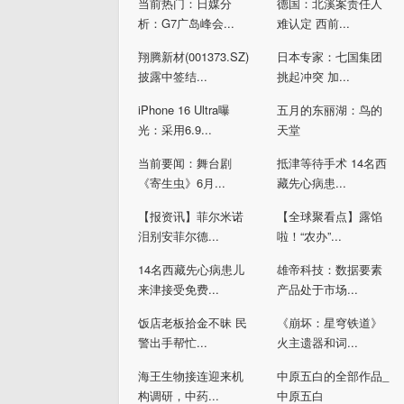
当前热门：日媒分
德国：北溪案责任人
析：G7广岛峰会...
难认定 西前...
翔腾新材(001373.SZ)
日本专家：七国集团
披露中签结...
挑起冲突 加...
iPhone 16 Ultra曝
五月的东丽湖：鸟的
光：采用6.9...
天堂
当前要闻：舞台剧
抵津等待手术 14名西
《寄生虫》6月...
藏先心病患...
【报资讯】菲尔米诺
【全球聚看点】露馅
泪别安菲尔德...
啦！“农办”...
14名西藏先心病患儿
雄帝科技：数据要素
来津接受免费...
产品处于市场...
饭店老板拾金不昧 民
《崩坏：星穹铁道》
警出手帮忙...
火主遗器和词...
海王生物接连迎来机
中原五白的全部作品_
构调研，中药...
中原五白