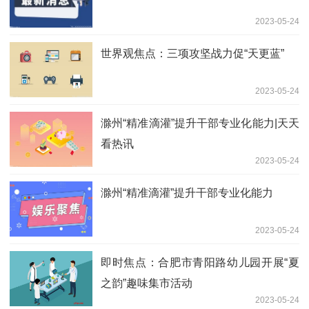
2023-05-24
世界观焦点：三项攻坚战力促“天更蓝”
2023-05-24
滁州“精准滴灌”提升干部专业化能力|天天
看热讯
2023-05-24
滁州“精准滴灌”提升干部专业化能力
2023-05-24
即时焦点：合肥市青阳路幼儿园开展“夏
之韵”趣味集市活动
2023-05-24