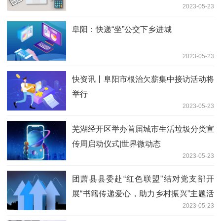
2023-05-23
阜阳：快递“坐”公交下乡进城
2023-05-23
快资讯丨阜阳市根治欠薪集中接访活动将
举行
2023-05-23
芜湖经开区举办首届城市生活垃圾分类宣
传周启动仪式|世界微动态
2023-05-23
团萧县县委赴“红色联盟”结对党支部开
展“书籍传递爱心，助力乡村振兴”主题活
2023-05-23
动 世界快看点