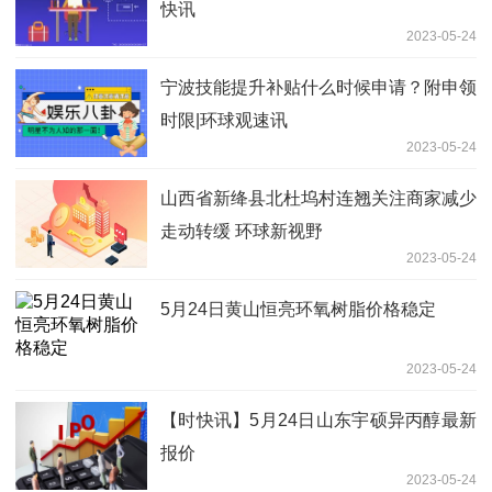
快讯
2023-05-24
宁波技能提升补贴什么时候申请？附申领
时限|环球观速讯
2023-05-24
山西省新绛县北杜坞村连翘关注商家减少
走动转缓 环球新视野
2023-05-24
5月24日黄山恒亮环氧树脂价格稳定
2023-05-24
【时快讯】5月24日山东宇硕异丙醇最新
报价
2023-05-24