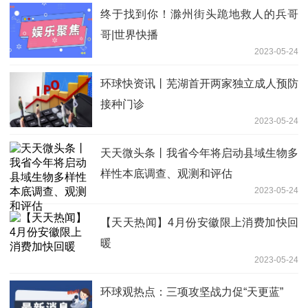
终于找到你！滁州街头跪地救人的兵哥
哥|世界快播
2023-05-24
环球快资讯丨芜湖首开两家独立成人预防
接种门诊
2023-05-24
天天微头条丨我省今年将启动县域生物多
样性本底调查、观测和评估
2023-05-24
【天天热闻】4月份安徽限上消费加快回
暖
2023-05-24
环球观热点：三项攻坚战力促“天更蓝”