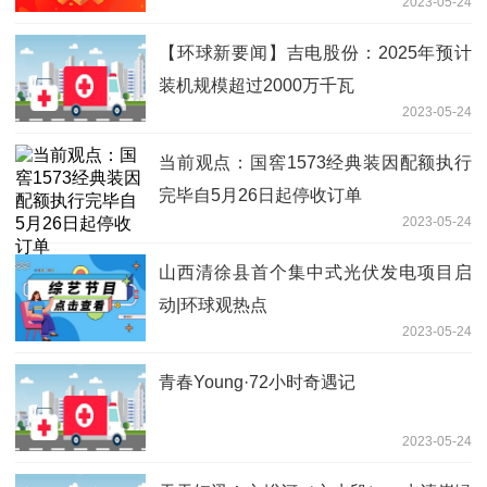
2023-05-24
【环球新要闻】吉电股份：2025年预计
装机规模超过2000万千瓦
2023-05-24
当前观点：国窖1573经典装因配额执行
完毕自5月26日起停收订单
2023-05-24
山西清徐县首个集中式光伏发电项目启
动|环球观热点
2023-05-24
青春Young·72小时奇遇记
2023-05-24