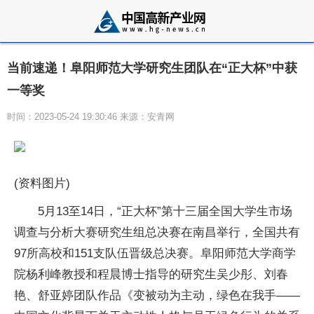
当前速递！阜阳师范大学研究生团队在“正大杯”中获
一等奖
时间：2023-05-24 19:30:46 来源：安青网
(资料图片)
5月13至14日，“正大杯”第十三届全国大学生市场
调查与分析大赛研究生组总决赛在南昌举行，全国共有
97所高校和151支队伍晋级总决赛。阜阳师范大学商学
院杨利峰教授和程晨博士指导的研究生吴少彤、刘春
艳、舒亚婷团队作品《变被动为主动，绿色在我手——