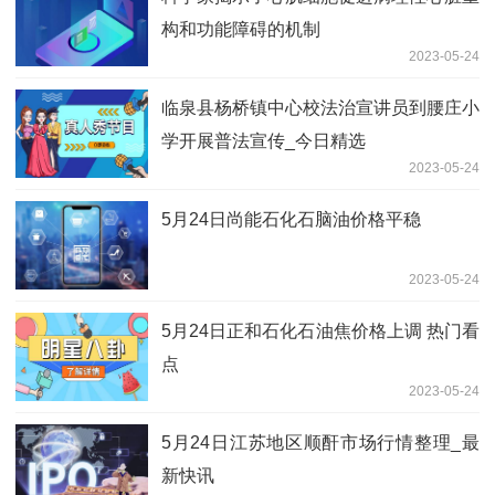
构和功能障碍的机制
2023-05-24
临泉县杨桥镇中心校法治宣讲员到腰庄小
学开展普法宣传_今日精选
2023-05-24
5月24日尚能石化石脑油价格平稳
2023-05-24
5月24日正和石化石油焦价格上调 热门看
点
2023-05-24
5月24日江苏地区顺酐市场行情整理_最
新快讯