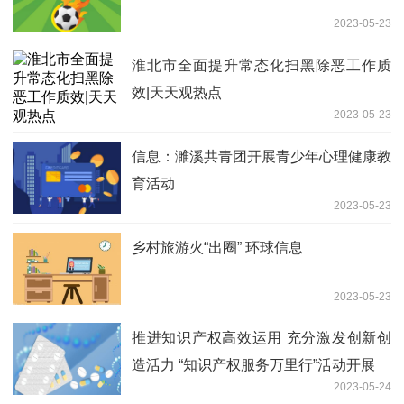
2023-05-23
淮北市全面提升常态化扫黑除恶工作质
效|天天观热点
2023-05-23
信息：濉溪共青团开展青少年心理健康教
育活动
2023-05-23
乡村旅游火“出圈” 环球信息
2023-05-23
推进知识产权高效运用 充分激发创新创
造活力 “知识产权服务万里行”活动开展
2023-05-24