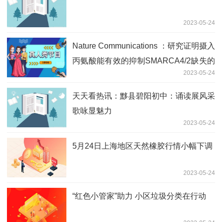
2023-05-24
Nature Communications ：研究证明摄入
丙氨酸能有效的抑制SMARCA4/2缺失的
2023-05-24
肿瘤生长 当前热文
天天看热讯：黟县碧阳初中：诵读展风采
歌咏显魅力
2023-05-24
5月24日上海地区天然橡胶行情小幅下调
2023-05-24
“红色小管家”助力 小区垃圾分类在行动