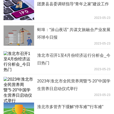
团萧县县委调研指导“青年之家”建设工作
2023-05-23
蚌埠：“涂山夜话” 共谋文旅融合产业发展
环球今日报
2023-05-23
淮北市召开1至4月份经济运行分析会_今
日热门
2023-05-23
2023年淮北市全民营养周暨“5·20”中国学
生营养日启动仪式举行
2023-05-23
淮北市多管齐下缓解“停车难”“行车难”