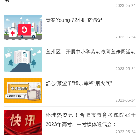
2023-05-24
青春Young·72小时奇遇记
2023-05-24
宣州区：开展中小学劳动教育宣传周活动
2023-05-24
舒心“菜篮子”增加幸福“烟火气”
2023-05-24
环球热资讯！合肥市教育考试院召开
2023年高考、中考媒体通气会：
2023-05-24