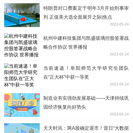
特朗普封口费案定于明年3月开始刑事审
判 正值美大选全面展开之际|焦点
2023-05-24
杭州中建科技集团与凯盛玻璃控股签署战
略合作协议 世界播报
2023-05-24
当前速递！阜阳师范大学研究生团队
在“正大杯”中获一等奖
2023-05-24
制造业夯实强劲发展基础——天津持续巩
固经济恢复向好势头
2023-05-24
天天时讯：两A股确定退市！昔日“大数据