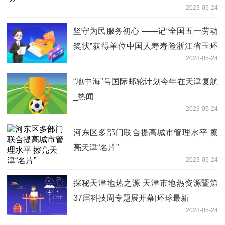
2023-05-24
坚守为民服务初心 ——记“全国五一劳动
奖状”获得单位中国人寿寿险浙江省玉环
2023-05-24
支公司
“地中海”号国际邮轮计划今年在天津复航
_热闻
2023-05-24
河东区多部门联合提高城市管理水平 擦
亮天津“名片”
2023-05-24
探秘天津地热之源 天津市地热资源暨第
37届科技周专题展开幕|环球最新
2023-05-24