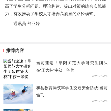
高了学生分析问题、理论构建、提出对策的综合实践能
力，有效推动了学校人才培养高质量的路径模式。
通讯员 舒亚婷
推荐内容
当前速递！阜阳师范大学研究生团队
在“正大杯”中获一等奖
2023-05-24
和县教育局筑牢学生交通安全防线|当前
简讯
2023-05-24