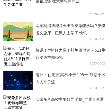
聚企成链 壮大半导体产业
2023-05-23
网友问淄博烧烤火出圈安徽能学吗？安徽
省文旅厅：已派人去学了 快讯
2023-05-23
短讯！“埠”解之缘！蚌埠百对新人521举
行汉唐主题婚礼
2023-05-23
亳州：住宅层高不小于2.95米 鼓励小区
内人车分流
2023-05-23
安徽多所高校主要领导调整_世界百事通