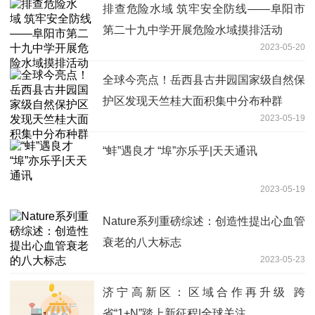
排查危险水域 筑牢安全防线——阜阳市
第二十九中学开展危险水域摸排活动
2023-05-20
全球今亮点！岳西县古井园国家级自然保
护区发现天竺桂大面积集中分布种群
2023-05-19
“蚌”遇良才 “埠”亦乐乎|天天通讯
2023-05-19
Nature系列重磅综述：创造性提出心血管
衰老的八大标志
2023-05-23
济宁高新区：区域合作再升级 跨
省“1+N”踏上新征程|全球关注