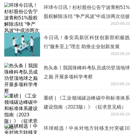
环球今日讯！杉杉股份公告宁波青刚51%
股权解除冻结 “争产风波”中或涉两次信披
2023-05-23
违规
今日讯！泰安高新区科技创新部积极践
行“服务至上”理念 助推企业创新发展
2023-05-23
热头条丨我国珠峰科考队员成功登顶地球
之巅 开展多项科学考察
2023-05-23
重磅 | 《工业领域碳达峰碳中和标准体系
建设指南（2023版）》（征求意见稿）
2023-05-23
环球精选！中央对地方转移支付突破10