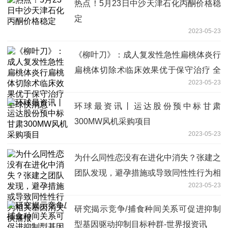
热点！5月23日中沙天津石化丙酮价格稳
定
2023-05-23
《柳叶刀》：成人复发性急性扁桃体炎行
扁桃体切除术临床效果优于保守治疗 全
2023-05-23
球快消息
环球最资讯丨运达股份预中标甘肃
300MW风机采购项目
2023-05-23
为什么同性恋没有在进化中消失？张建之
团队发现，避孕措施或导致同性性行为相
2023-05-23
关基因消失-快播报
研究揭示竞争/捕食种间关系可促进抑制
型基因驱动抑制目标种群-世界报资讯