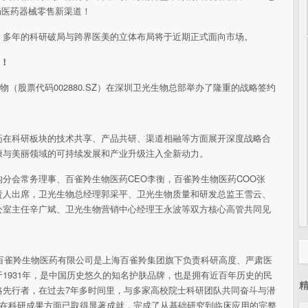
局医药器械零售新渠道！
，多年的科研破局与跨界医美的立体布局将于
近期正式面向市场。
篇！
物（
股票代码002880.SZ）在深圳卫光生物
总部举办了隆重的战略签约
药在科研板块的技术共享、产品共研、渠道相融等方面展开深度战略合
康与美丽领域的可持续发展和产业升级注入全新动力。
分会常务理事、百雀羚生物医药CEO李衡，百雀羚生物医药COO张
责人出席，卫光生物
总经理郭采
平、卫光生物质量和研发
总监王雪云、
公室
主任辛广斌、卫光生物营销中心经理王永波等双方核心高管共同见
百雀羚生物医药有限公司是上海百雀羚集团旗下负责科研高度、严肃医
931年，是
中国历史悠久的知名护肤品牌，也是拥有
近
百年历史的民
略先行者，在过去7年多时间里，与多家高校院士科研团队共同奋斗与潜
在科研成果方面已取得显著成就，完成了从基础研究到临床应用的完整