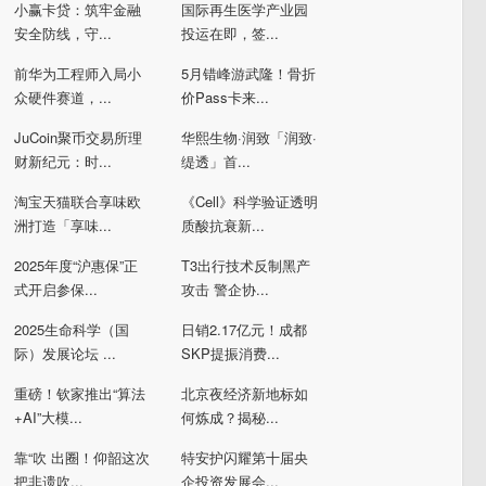
小赢卡贷：筑牢金融
国际再生医学产业园
安全防线，守...
投运在即，签...
前华为工程师入局小
5月错峰游武隆！骨折
众硬件赛道，...
价Pass卡来...
JuCoin聚币交易所理
华熙生物·润致「润致·
财新纪元：时...
缇透」首...
淘宝天猫联合享味欧
《Cell》科学验证透明
洲打造「享味...
质酸抗衰新...
2025年度“沪惠保”正
T3出行技术反制黑产
式开启参保...
攻击 警企协...
2025生命科学（国
日销2.17亿元！成都
际）发展论坛 ...
SKP提振消费...
重磅！钦家推出“算法
北京夜经济新地标如
+AI”大模...
何炼成？揭秘...
靠“吹 出圈！仰韶这次
特安护闪耀第十届央
把非遗吹...
企投资发展会...