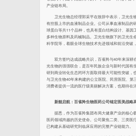
产业链布局。
卫光生物
总经理郭采
平在致辞中表示，卫光生
有控股上市的血液制品企业。公司从事血液制品的研
球蛋白等共11个品种，也具有蛋白结构设计、基因
多种生物原料及药械制品。卫光生物旗下的卫光生
科学院等，着眼全球生物技术先进领域和前沿突破
双方签约达成战略共识，百雀羚与40年来深耕
光生物的强强联合，是
百年民族企业与
新时代国有
研到商业转化生态闭环方面取得最大可能
性突破，
与卫光生物40年来构建的公立医院、民营医院、第
消费者提供一流的医疗级美丽解决方案，也期待在
新舰启航：
百雀羚
生物医药公司锚定医美战略
据悉，作为百雀羚集团布局大健康产业的核心
医药领域跨越的历史
使命。公司聚焦二类、三类医疗
已构建从基础研究到临床应用的完整产业链能力。