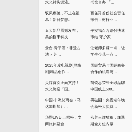
水光针头漏液...
书馆合办 「...
驭风疾驰，不止在银
百雀羚首份社会责任
幕！新日梦想...
报告：树行业...
五大新品震撼发布，
平安福百万赔付快速
美的楼宇科技...
审结 守护家...
云台·青阳酒：非遗古
让老师多赚一点，让
法 × 芝...
学生少花一点...
2025年度电视剧(网络
国际贸易与国际商务
剧)精品创作...
合作的机遇与...
央媒首次正面支持！
凯锐思荣登全球品牌
水光终迎「国...
中国线上500...
中国-非洲总商会（马
再破圈！央视端午晚
达加斯加）...
会新松大负载...
华熙LIVE·五棵松：文
营养王炸猫粮：纽翠
商旅体融合...
斯全方位内幕...