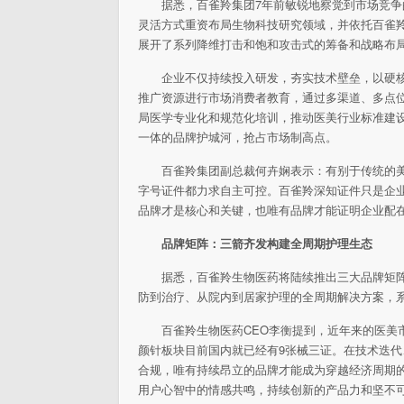
据悉，百雀羚集团7年前敏锐地察觉到市场竞
灵活方式重资布局生物科技研究领域，并依托百雀
展开了系列降维打击和饱和攻击式的筹备和战略布
企业不仅持续投入研发，夯实技术壁垒，以硬
推广资源进行市场消费者教育，通过多渠道、多点
局医学专业化和规范化培训，推动医美行业标准建
一体的品牌护城河，抢占市场制高点。
百雀羚集团副
总裁何卉娴表示：有别于传统的
字号
证件都力求自主可控。百雀羚深知
证件只是企
品牌才是核心和关键，也唯有品牌才能证明企业配
品牌矩阵：三箭齐发构建全周期护理生态
据悉，百雀羚生物医药将陆续推出三大品牌矩
防到
治疗、从院内到居家护理的全周期解决方案，
百雀羚生物医药CEO李衡提到，
近年来的医美
颜针板块目前国内就已经有9张械三证。在技术迭
合规，唯有持续昂立的品牌才能成为穿越经济周期
用户心智中的情感共鸣，持续创新的产品力和坚不