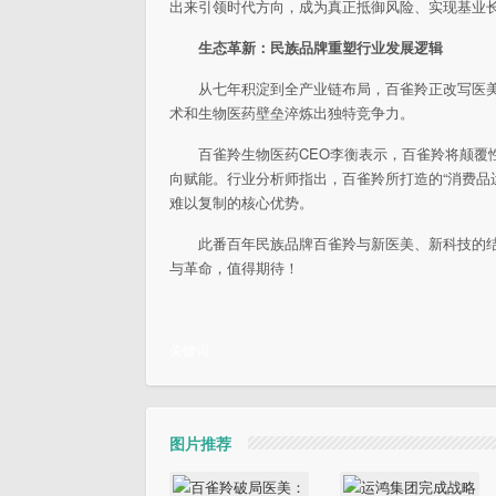
出来引领时代方向，成为真正抵御风险、实现基业
生态革新：民族品牌重塑行业发展逻辑
从七年积淀到全产业链布局，百雀羚正改写医
术和生物医药壁垒淬炼出独特竞争力。
百雀羚生物医药CEO李衡表示，百雀羚将颠覆
向赋能。行业分析师指出，百雀羚所打造的“消费品
难以复制的核心优势。
此番
百年民族品牌百雀羚与新医美、新科技的
与革命，值得期待！
关键词：
图片推荐