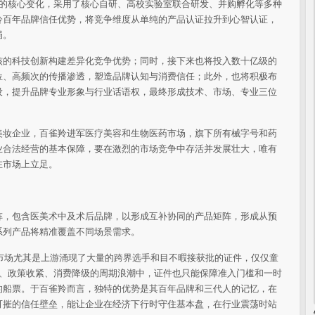
争的核心变化，采用了核心自研、高校实验室联合研发、并购孵化等多种
羚
百年品牌信任优势，将竞争维度从单纯的产品认证拉升到心智认证，
局。
核的科技创新构建差异化竞争优势；同时，接下来也将投入数十亿级的
位、高频次的传播渗透，塑造品牌认知与消费信任；此外，也将积极布
设，提升品牌专业形象与行业话语权，最终形成技术、市场、专业三位
美妆企业，百雀羚进军医疗美容和生物医药市场，旗下所有械字号和药
业合法经营的基本保障，要在激烈的市场竞争中存活并发展壮大，唯有
在市场上立足。
阵，包含医美术中及术后品牌，以形成互补协同的产品矩阵，形成从预
系列产品将精准覆盖不同场景需求。
市场尤其是上游涌现了大量的跨界选手和目不暇接获批的
证件，仅仅童
代、政策收紧、消费降级的周期浪潮中，
证件也只能保障准入门槛和一时
的船票。于百雀羚而言，独特的优势是其
百年品牌和三代人的记忆，在
可摧的信任壁垒，能让企业在
经济
下行时守住基本盘，在行业震荡时站