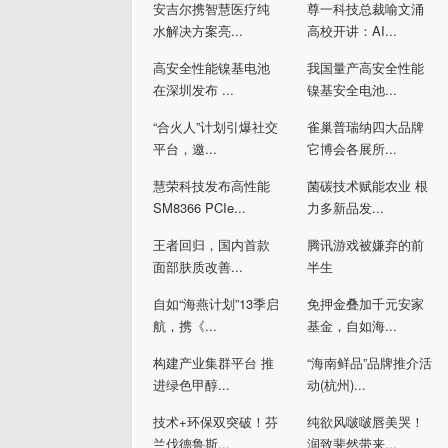
安吉尔携智慧医疗纯
尊一科技总裁喻文涌
水解决方案亮...
高校开讲：AI...
高安全性能镍基电池
我国量产高安全性能
在深圳发布 ...
镍基安全电池...
“合火人”计划引爆社交
雀巢普瑞纳四大品牌
平台，邀...
它博会各展所...
慧荣科技发布高性能
菌碳技术赋能农业 根
SM8366 PCIe...
力多新品发...
王者回归，国内首款
腾讯游戏被嫌弃的前
面部肤质改善...
半生
自如“海燕计划”13季启
免押金叠加千元安家
航，携《...
基金，自如海...
构建产业集群平台 推
“海南鲜品”品牌推介活
进绿色甲醇...
动(杭州)...
技术+环保双突破！芬
纯欲风啵啵唇美哭！
兰伐德鲁斯...
润致斐然带来...