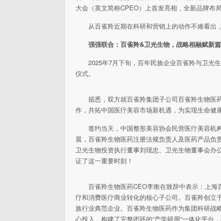
大会（英文简称CPEO）上首发亮相，全新品牌布
从百雀羚
近期在科研和营销上的动作不难看出
强强联合：百雀羚&卫光生物，战略相融赋新
2025年7月下旬，
百年民族企业百雀羚与卫光生
仪式。
据悉，双方就百雀羚集团子公司百雀羚生物医
作，共拓
中国医疗美容市场新机遇，为实现生命健
签约当天，
中国整形美容
协会民营医疗美容机构
晨，百雀羚生物医药注册法规负责人及医药产品负
卫光生物
投资执行董事刘现忠、卫光生物董事会办
证了这一
重要时刻！
百雀羚生物医药CEO李衡在致辞中表示：上海
疗和消费医疗商业转化的核心子公司。百雀羚创立于1
族行业典范企业。百雀羚生物医药作为集团科研战
心投入，构建了完整闭环的“产学研用”一体化
平
台，