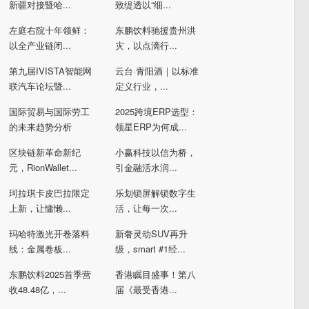
新疆对接暨哈...
致缇透以“细...
左庭右院十年领鲜：
东鹏饮料驰援贵州洪
以全产业链闭...
灾，以点滴行...
第九届IVISTA智能网
云台·青阳酒｜以标准
联汽车论坛暨...
定义行业，...
国际贸易与国际劳工
2025跨境ERP选型：
的未来趋势分析
领星ERP为何成...
区块链新革命新纪
小赢科技以信为桥，
元，RionWallet...
引金融活水润...
珂拉琪卡皮巴拉限定
乐划锁屏解锁数字生
上新，让慵懒...
活，让每一次...
玛哈特激光开卷落料
新奢灵动SUV再升
线：金属卷板...
级，smart #1经...
东鹏饮料2025首季营
香港瞩目盛事！第八
收48.48亿，...
届《最受香港...