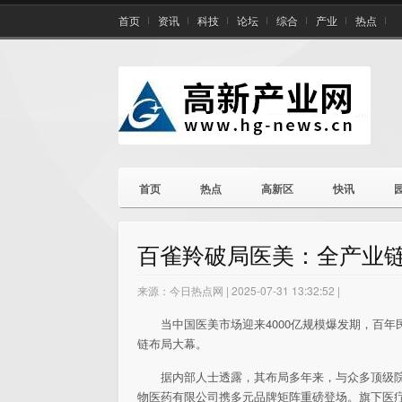
首页
资讯
科技
论坛
综合
产业
热点
首页
热点
高新区
快讯
百雀羚破局医美：全产业
来源：今日热点网 | 2025-07-31 13:32:52 |
当
中国医美市场迎来4000亿规模爆发期，
百年
链布局大幕。
据内部人士透露，其布局多年来，与众多顶级
物医药有限公司携多元品牌矩阵重磅登场。旗下医