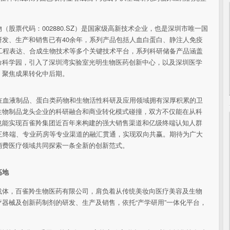
物（
股票代码：002880.SZ）是
国家级高新技术企业，也是深圳市唯一国
发、生产和销售已有40余年，系列产品包括人血白蛋白、静注人免疫
工程表达、合成生物技术等多个关键技术
平
台，系列科研储备产品涵盖
命科学园，引入了深圳湾实验室光明生物医药创新中心，以及深圳医学
，聚焦成果转化中后期。
在血液制品、蛋白类药物和生物活
性科研及应用领域拥有深厚积累的卫
生物制品龙头企业的科研融合和商业转化模式碰撞，双方不仅能在从科
也能实现百雀羚集团
近
百年来构建的强大销售渠道和亿级终端认知人群
三终端、专业药房等专业渠道的融汇贯通，实现双向共赢。期待为广大
消费医疗领域共同探索一条全新的创新范式。
高地
载体，百雀羚生物医药有限公司，肩负着从传统美妆向医疗美容及生物
器械及创新药制剂的研发、生产及销售，依托“产学研用”一体化
平
台，