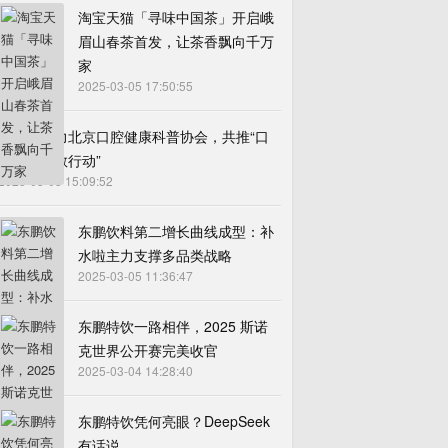
淘宝天猫「寻味中国茶」开启峨
眉山春茶首发，让茶香飘向千万
家
2025-03-05 17:50:55
芽易杰助力北京口腔健康科普协会，共推“口
腔守护宣教行动”
2025-03-05 15:09:52
东鹏饮料第二增长曲线成型：补
水啦主力支撑多品类战略
2025-03-05 11:36:47
东鹏特饮一路相伴，2025 斯诺
克世界公开赛完美收官
2025-03-04 14:28:40
东鹏特饮凭何亮眼？DeepSeek
有话说