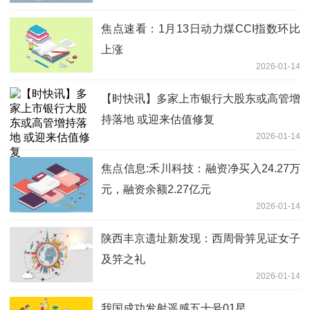
焦点速看：1月13日动力煤CCI指数环比
上涨
2026-01-14
【时快讯】多家上市银行大股东或高管增
持落地 或迎来估值修复
2026-01-14
焦点信息:禾川科技：融资净买入24.27万
元，融资余额2.27亿元
2026-01-14
陕西丰京遗址新发现：西周骨笄见证女子
及笄之礼
2026-01-14
我国成功发射遥感五十号01星