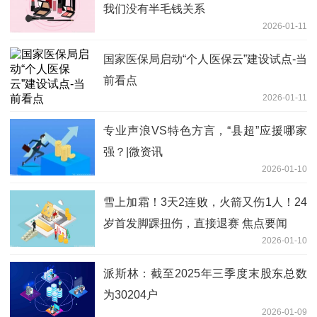
我们没有半毛钱关系
2026-01-11
国家医保局启动“个人医保云”建设试点-当
前看点
2026-01-11
专业声浪VS特色方言，“县超”应援哪家
强？|微资讯
2026-01-10
雪上加霜！3天2连败，火箭又伤1人！24
岁首发脚踝扭伤，直接退赛 焦点要闻
2026-01-10
派斯林：截至2025年三季度末股东总数
为30204户
2026-01-09