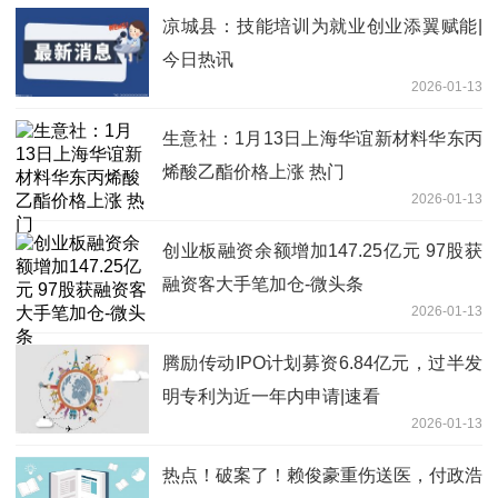
凉城县：技能培训为就业创业添翼赋能|
今日热讯
2026-01-13
生意社：1月13日上海华谊新材料华东丙
烯酸乙酯价格上涨 热门
2026-01-13
创业板融资余额增加147.25亿元 97股获
融资客大手笔加仓-微头条
2026-01-13
腾励传动IPO计划募资6.84亿元，过半发
明专利为近一年内申请|速看
2026-01-13
热点！破案了！赖俊豪重伤送医，付政浩