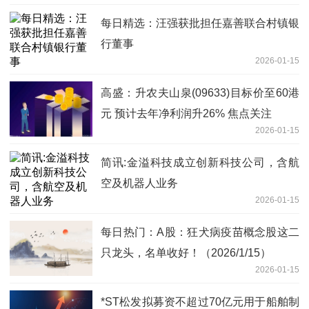
每日精选：汪强获批担任嘉善联合村镇银
行董事
2026-01-15
高盛：升农夫山泉(09633)目标价至60港
元 预计去年净利润升26% 焦点关注
2026-01-15
简讯:金溢科技成立创新科技公司，含航
空及机器人业务
2026-01-15
每日热门：A股：狂犬病疫苗概念股这二
只龙头，名单收好！（2026/1/15）
2026-01-15
*ST松发拟募资不超过70亿元用于船舶制