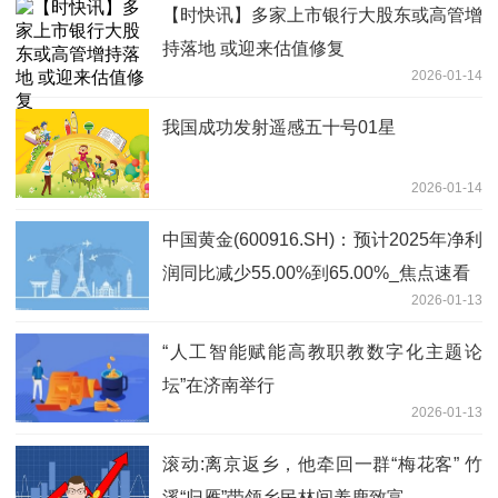
【时快讯】多家上市银行大股东或高管增
持落地 或迎来估值修复
2026-01-14
我国成功发射遥感五十号01星
2026-01-14
中国黄金(600916.SH)：预计2025年净利
润同比减少55.00%到65.00%_焦点速看
2026-01-13
“人工智能赋能高教职教数字化主题论
坛”在济南举行
2026-01-13
滚动:离京返乡，他牵回一群“梅花客” 竹
溪“归雁”带领乡民林间养鹿致富