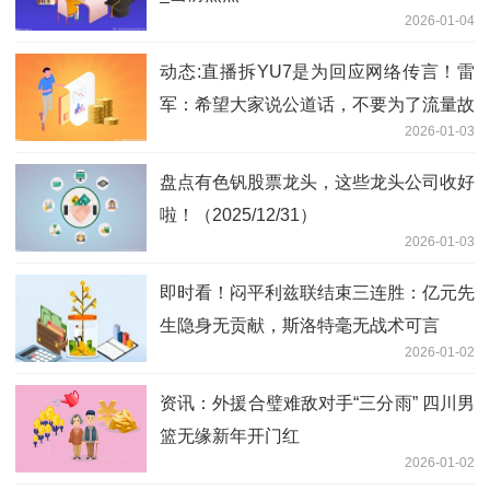
2026-01-04
动态:直播拆YU7是为回应网络传言！雷
军：希望大家说公道话，不要为了流量故
2026-01-03
意夸大！2025年小米汽车交付超41万辆
盘点有色钒股票龙头，这些龙头公司收好
啦！（2025/12/31）
2026-01-03
即时看！闷平利兹联结束三连胜：亿元先
生隐身无贡献，斯洛特毫无战术可言
2026-01-02
资讯：外援合璧难敌对手“三分雨” 四川男
篮无缘新年开门红
2026-01-02