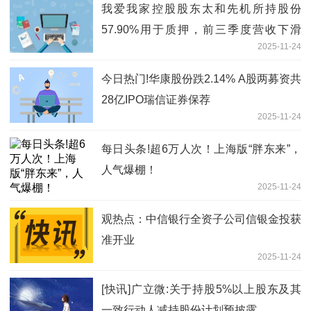
我爱我家控股股东太和先机所持股份
57.90%用于质押，前三季度营收下滑
2025-11-24
6.81% 热文
今日热门!华康股份跌2.14% A股两募资共
28亿IPO瑞信证券保荐
2025-11-24
每日头条!超6万人次！上海版“胖东来”，
人气爆棚！
2025-11-24
观热点：中信银行全资子公司信银金投获
准开业
2025-11-24
[快讯]广立微:关于持股5%以上股东及其
一致行动人减持股份计划预披露