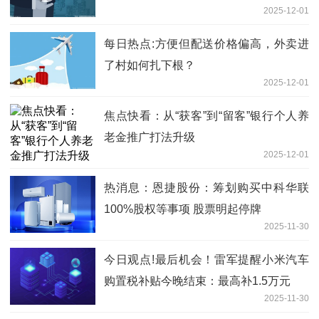
2025-12-01
每日热点:方便但配送价格偏高，外卖进
了村如何扎下根？
2025-12-01
焦点快看：从“获客”到“留客”银行个人养
老金推广打法升级
2025-12-01
热消息：恩捷股份：筹划购买中科华联
100%股权等事项 股票明起停牌
2025-11-30
今日观点!最后机会！雷军提醒小米汽车
购置税补贴今晚结束：最高补1.5万元
2025-11-30