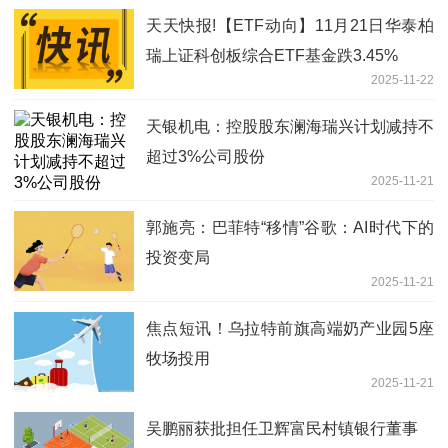
天天快报!【ETF动向】11月21日华泰柏
瑞上证科创板综合ETF基金跌3.45%
2025-11-22
天银机电：控股股东澜海瑞兴计划减持不
超过3%公司股份
2025-11-21
郭施亮：巴菲特“移情”谷歌：AI时代下的
投资变局
2025-11-21
焦点短讯！乌拉特前旗高端奶产业园5座
牧场投用
2025-11-21
吴鹏丽获批担任卫辉富民村镇银行董事