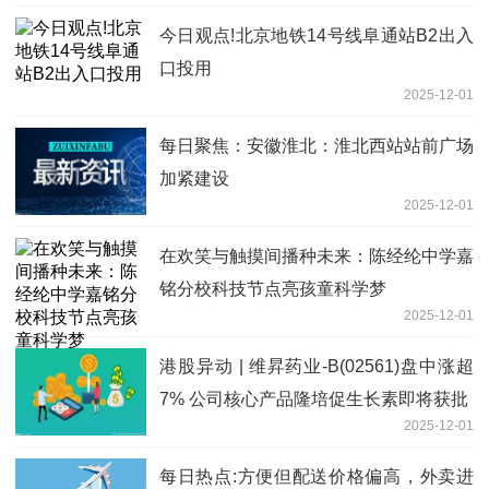
今日观点!北京地铁14号线阜通站B2出入
口投用
2025-12-01
每日聚焦：安徽淮北：淮北西站站前广场
加紧建设
2025-12-01
在欢笑与触摸间播种未来：陈经纶中学嘉
铭分校科技节点亮孩童科学梦
2025-12-01
港股异动 | 维昇药业-B(02561)盘中涨超
7% 公司核心产品隆培促生长素即将获批
2025-12-01
每日热点:方便但配送价格偏高，外卖进