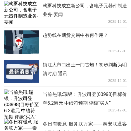
昀冢科技成立新公司，含电子元器件制造
业务-要闻
2025-12-01
趋势线在期货交易中有何作用？
2025-12-01
镇江大市口出土一门古炮！初步判断为明
清时期 通讯
2025-12-01
当前热讯:瑞银：升波司登(03998)目标价
至6.2港元 中绩符预期 评级“买入”
2025-12-01
冬日有暖意 服务联万家——泰安联通客