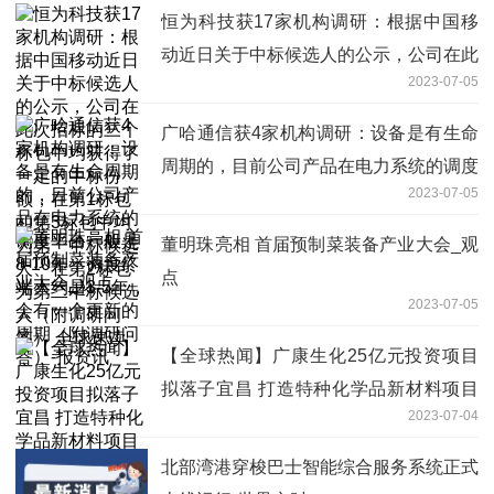
恒为科技获17家机构调研：根据中国移
动近日关于中标候选人的公示，公司在此
2023-07-05
次招标的三个标包中均获得了一定的中标
份额，在第1标包和第3标包中均为第一
广哈通信获4家机构调研：设备是有生命
中标候选人、在第2标包为第二中标候选
周期的，目前公司产品在电力系统的调度
人（附调研问答） 全球速读
2023-07-05
平台一般是8-10年，调度终端大约是3-5
年，会有一个更新的周期（附调研问
董明珠亮相 首届预制菜装备产业大会_观
答）-报资讯
点
2023-07-05
【全球热闻】广康生化25亿元投资项目
拟落子宜昌 打造特种化学品新材料项目
2023-07-04
生产基地
北部湾港穿梭巴士智能综合服务系统正式