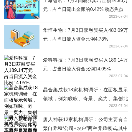
上海瀚讯：7月3日融券卖出金额24.93万
元，占当日流出金额的0.42% 动态焦点
2023-07-04
华恒生物：7月3日获融资买入483.09万
元，占当日流入资金比例4.78%
2023-07-04
爱科科技：7月3日获融资买入189.14万
元，占当日流入资金比例14.05%
2023-07-04
晶合集成获18家机构调研：在面板显示
领域，例如联咏、奇景、奕力、集创北
2023-07-04
方、新相微、天钰、奕斯伟等公司都是晶
合的客户（附调研问答）|视焦点讯
唐人神获12家机构调研：公司主要有自
繁自养和“公司+农户”两种养殖模式,其中