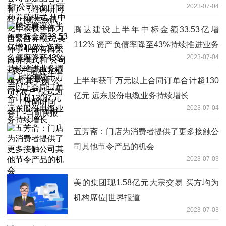
2023-07-04
龙华农牧全部为自繁自养模式,美神事业
部有自繁自养模式和“公司+农户”两种养
腾达建设上半年中标金额33.53亿增
殖模式,其中以“公司+农户”模式为主（附
112% 资产负债率降至43%持续推进业务
调研问答）-当前快报
2023-07-04
调整-环球最新
上半年获千万元以上合同订单合计超130
亿元 远东股份电缆业务持续增长
2023-07-04
五芳斋：门店为消费者提供了更多接触公
司其他节令产品的机会
2023-07-03
美的集团现1.58亿元大宗交易 买方均为
机构席位|世界报道
2023-07-03